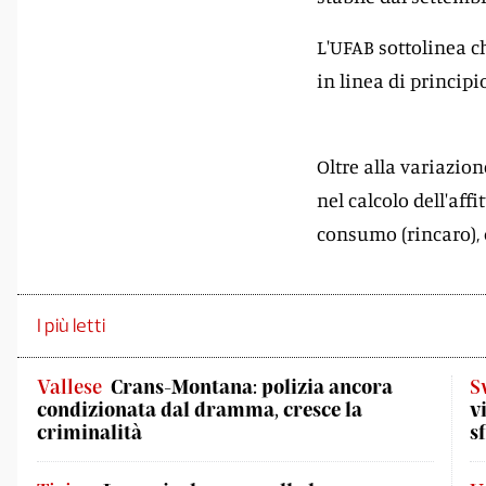
L'UFAB sottolinea ch
in linea di principi
Oltre alla variazion
nel calcolo dell'aff
consumo (rincaro),
I più letti
Vallese
Crans-Montana: polizia ancora
S
condizionata dal dramma, cresce la
v
criminalità
s