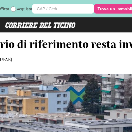
ffitta
Acquista
Trova un immobi
ario di riferimento resta in
(UFAB)