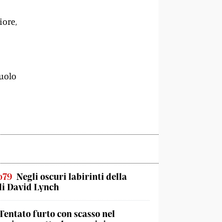
iore,
ruolo
o79
Negli oscuri labirinti della
di David Lynch
Tentato furto con scasso nel