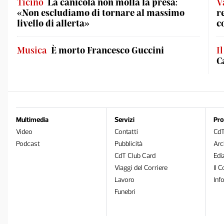
Ticino
La canicola non molla la presa:
V
«Non escludiamo di tornare al massimo
r
livello di allerta»
c
Musica
È morto Francesco Guccini
I
C
Multimedia
Servizi
Pro
Video
Contatti
Cd
Podcast
Pubblicità
Arc
CdT Club Card
Edi
Viaggi del Corriere
Il C
Lavoro
Inf
Funebri