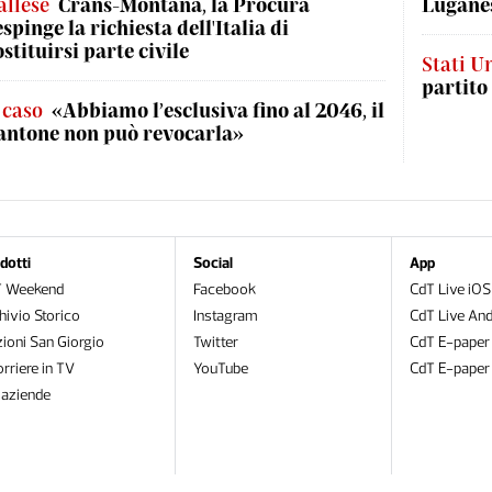
allese
Crans-Montana, la Procura
Luganes
espinge la richiesta dell'Italia di
ostituirsi parte civile
Stati Un
partito
l caso
«Abbiamo l’esclusiva fino al 2046, il
antone non può revocarla»
dotti
Social
App
T Weekend
Facebook
CdT Live iOS
hivio Storico
Instagram
CdT Live And
zioni San Giorgio
Twitter
CdT E-paper
orriere in TV
YouTube
CdT E-paper
oaziende