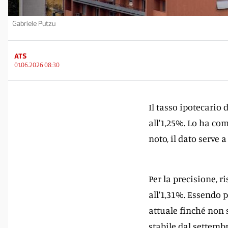
Gabriele Putzu
ATS
01.06.2026 08:30
Il tasso ipotecario 
all'1,25%. Lo ha com
noto, il dato serve a
Per la precisione, r
all'1,31%. Essendo p
attuale finché non 
stabile dal settembr