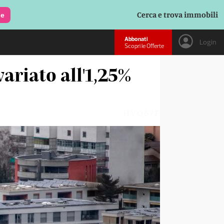
Cerca e trova immobili
le
Abbonati
Login
Scopri le Offerte
variato all'1,25%
HVQ67F