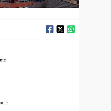
o
Come
ne è