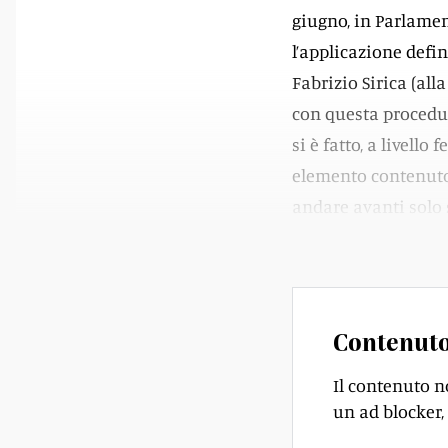
giugno, in Parlamen
l’applicazione defi
Fabrizio Sirica (all
con questa procedur
si è fatto, a livello
elemento contenuto
andare avanti solo s
entrate.
Contenuto
Il contenuto n
un ad blocker, 