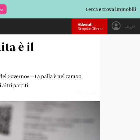
Cerca e trova immobili
le
Abbonati
Login
Scopri le Offerte
ita è il
e del Governo» – La palla è nel campo
 altri partiti
HY1VU9