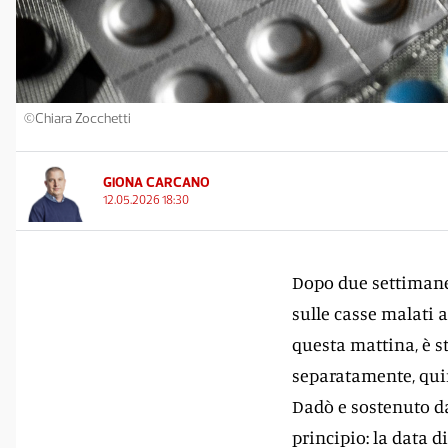
©Chiara Zocchetti
GIONA CARCANO
12.05.2026 18:30
Dopo due settimane p
sulle casse malati a
questa mattina, è s
separatamente, qui
Dadò e sostenuto d
principio: la data d