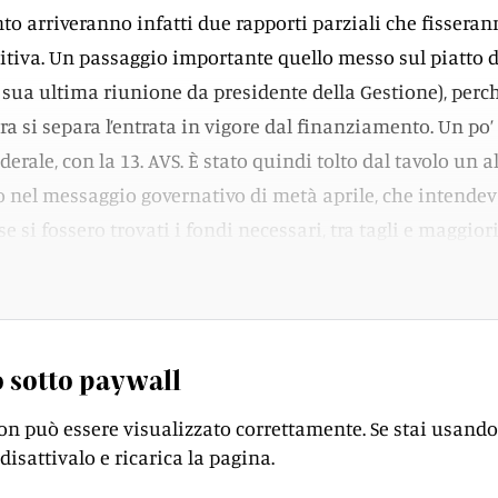
to arriveranno infatti due rapporti parziali che fissera
nitiva. Un passaggio importante quello messo sul piatto 
a sua ultima riunione da presidente della Gestione), perc
a si separa l’entrata in vigore dal finanziamento. Un po
 federale, con la 13. AVS. È stato quindi tolto dal tavolo un a
 nel messaggio governativo di metà aprile, che intende
e si fossero trovati i fondi necessari, tra tagli e maggior
 sotto paywall
on può essere visualizzato correttamente. Se stai usando
disattivalo e ricarica la pagina.