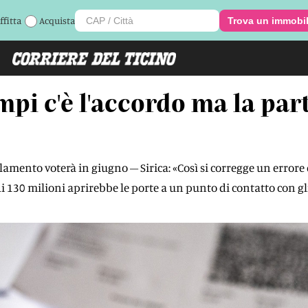
ffitta
Acquista
Trova un immobi
mpi c'è l'accordo ma la part
arlamento voterà in giugno – Sirica: «Così si corregge un error
 di 130 milioni aprirebbe le porte a un punto di contatto con gli