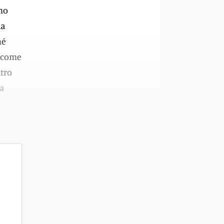
nno
da
hé
’ come
ltro
va
i