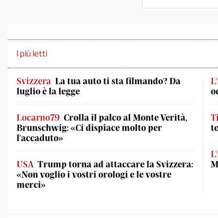
I più letti
Svizzera
La tua auto ti sta filmando? Da
L
luglio è la legge
o
Locarno79
Crolla il palco al Monte Verità,
T
Brunschwig: «Ci dispiace molto per
t
l'accaduto»
L
USA
Trump torna ad attaccare la Svizzera:
M
«Non voglio i vostri orologi e le vostre
merci»