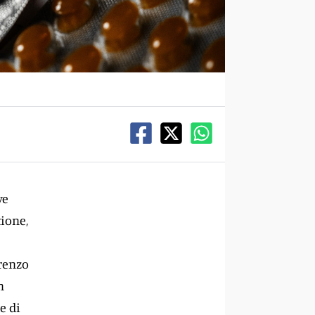
ve
tione,
renzo
n
e di