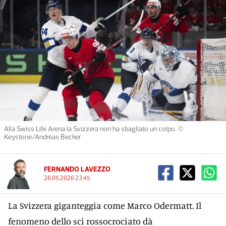
Alla Swiss Life Arena la Svizzera non ha sbagliato un colpo. ©
Keystone/Andreas Becker
FERNANDO LAVEZZO
26.05.2026 23:45
La Svizzera giganteggia come Marco Odermatt. Il
fenomeno dello sci rossocrociato dà