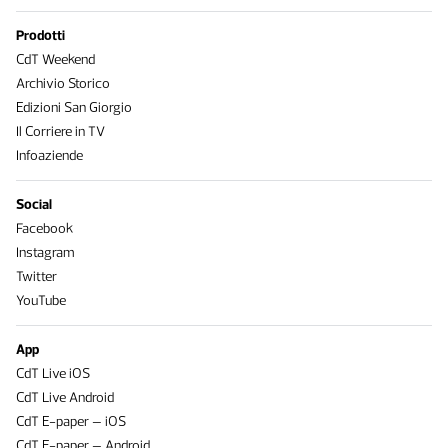
Prodotti
CdT Weekend
Archivio Storico
Edizioni San Giorgio
Il Corriere in TV
Infoaziende
Social
Facebook
Instagram
Twitter
YouTube
App
CdT Live iOS
CdT Live Android
CdT E-paper – iOS
CdT E-paper – Android