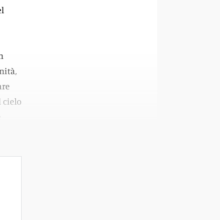
l
n
nità,
are
 cielo
e