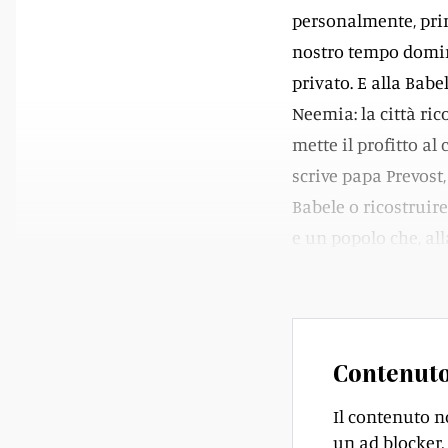
personalmente, prim
nostro tempo domina
privato. E alla Bab
Neemia: la città ri
mette il profitto al
scrive papa Prevost,
Babele o ricostruir
e un popolo che, all
mura della conviven
Contenuto
Il contenuto n
un ad blocker, 