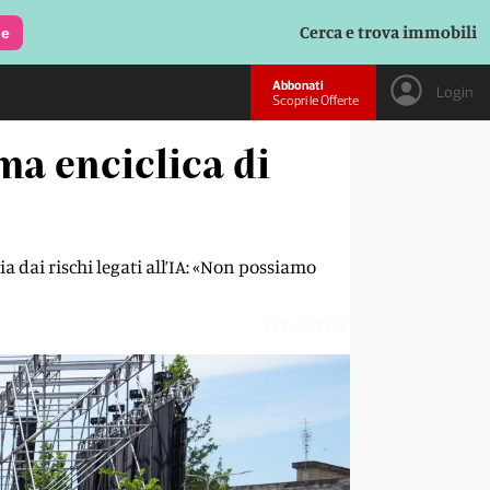
Cerca e trova immobili
le
Abbonati
Login
Scopri le Offerte
ima enciclica di
a dai rischi legati all’IA: «Non possiamo
OKAWF3