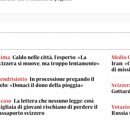
lima
Caldo nelle città, l'esperto: «La
Medio 
vizzera si muove, ma troppo lentamente»
Iran: «
di missi
endrisiotto
In processione pregando il
ielo: «Donaci il dono della pioggia»
Svizzer
Gottard
l caso
La lettera che nessuno legge: così
igliaia di giovani rischiano di perdere il
Votazio
assaporto svizzero
Russia 