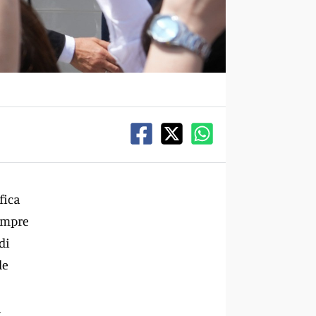
fica
sempre
di
le
a