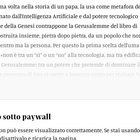
a volta nella storia di un papa, la usa come metafora de
to dall’Intelligenza Artificiale e dal potere tecnologico
ele della Genesi contrappone la Gerusalemme del libro di
costruita insieme, pietra dopo pietra, da un popolo che no
 centro ma la persona. Per questo la prima scelta dell’uma
 «non è tra un “sì” o un “no” alla tecnologia, ma tra edific
e Gerusalemme: tra un potere che pretende di dominare il
a presenza di Dio, si mette a lavorare unito per rialzare l
za fraterna».
 sotto paywall
on può essere visualizzato correttamente. Se stai usando
disattivalo e ricarica la pagina.