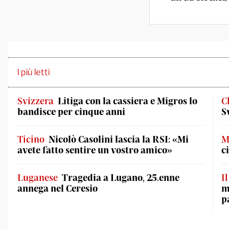
I più letti
Svizzera
Litiga con la cassiera e Migros lo
C
bandisce per cinque anni
S
Ticino
Nicolò Casolini lascia la RSI: «Mi
M
avete fatto sentire un vostro amico»
c
Luganese
Tragedia a Lugano, 25.enne
I
annega nel Ceresio
m
p