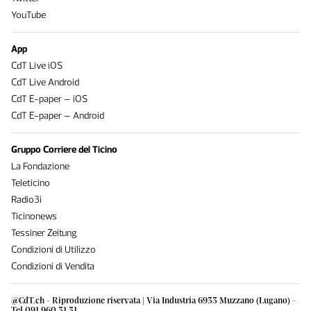
YouTube
App
CdT Live iOS
CdT Live Android
CdT E-paper – iOS
CdT E-paper – Android
Gruppo Corriere del Ticino
La Fondazione
Teleticino
Radio3i
Ticinonews
Tessiner Zeitung
Condizioni di Utilizzo
Condizioni di Vendita
@CdT.ch - Riproduzione riservata | Via Industria 6933 Muzzano (Lugano) -
Tel 091 960 31 31