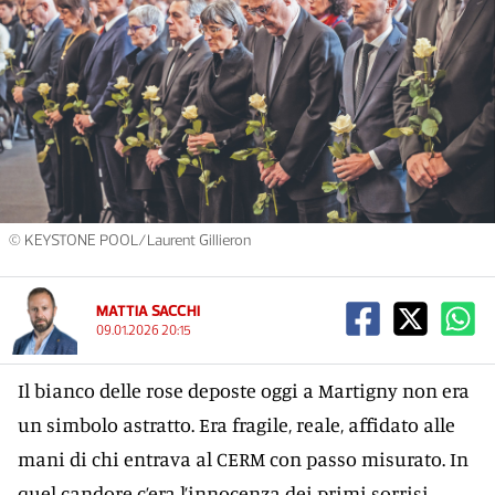
© KEYSTONE POOL/Laurent Gillieron
MATTIA SACCHI
09.01.2026 20:15
Il bianco delle rose deposte oggi a Martigny non era
un simbolo astratto. Era fragile, reale, affidato alle
mani di chi entrava al CERM con passo misurato. In
quel candore c’era l’innocenza dei primi sorrisi,