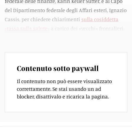
federale delle finanze, Karin Keller Sutter, e al Capo
del Dipartimento federale degli Affari esteri, Ignazio
Cassis, per chiedere chiarimenti
sulla cosiddetta
«tassa sulla salute»
a carico dei «vecchi» frontalieri
italiani.
Contenuto sotto paywall
Il contenuto non può essere visualizzato
correttamente. Se stai usando un ad
blocker, disattivalo e ricarica la pagina.