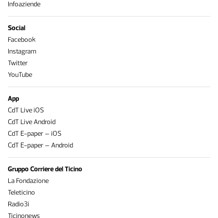
Infoaziende
Social
Facebook
Instagram
Twitter
YouTube
App
CdT Live iOS
CdT Live Android
CdT E-paper – iOS
CdT E-paper – Android
Gruppo Corriere del Ticino
La Fondazione
Teleticino
Radio3i
Ticinonews