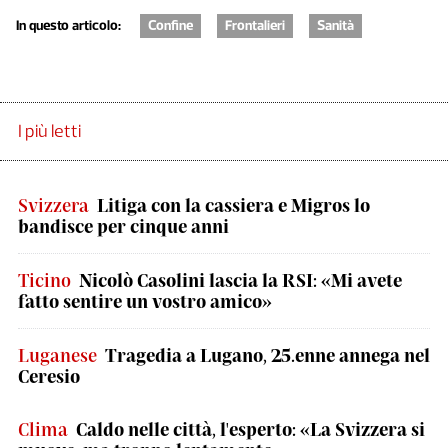
In questo articolo:
Confine
Frontalieri
Sanità
I più letti
Svizzera
Litiga con la cassiera e Migros lo
bandisce per cinque anni
Ticino
Nicolò Casolini lascia la RSI: «Mi avete
fatto sentire un vostro amico»
Luganese
Tragedia a Lugano, 25.enne annega nel
Ceresio
Clima
Caldo nelle città, l'esperto: «La Svizzera si