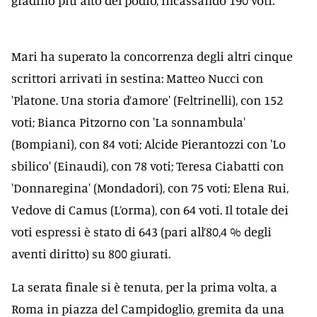
gradino più alto del podio, incassando 190 voti.
Mari ha superato la concorrenza degli altri cinque
scrittori arrivati in sestina: Matteo Nucci con
'Platone. Una storia d’amore' (Feltrinelli), con 152
voti; Bianca Pitzorno con 'La sonnambula'
(Bompiani), con 84 voti; Alcide Pierantozzi con 'Lo
sbilico' (Einaudi), con 78 voti; Teresa Ciabatti con
'Donnaregina' (Mondadori), con 75 voti; Elena Rui,
Vedove di Camus (L’orma), con 64 voti. Il totale dei
voti espressi è stato di 643 (pari all’80,4 % degli
aventi diritto) su 800 giurati.
La serata finale si è tenuta, per la prima volta, a
Roma in piazza del Campidoglio, gremita da una