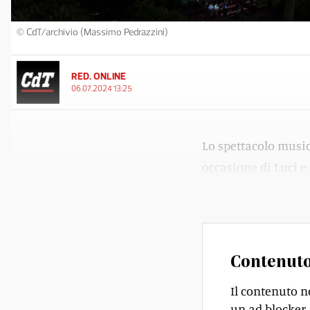
© CdT/archivio (Massimo Pedrazzini)
RED. ONLINE
06.07.2024 13:25
Lo spettacolo music
occasione di Luci e
avverse.
Contenuto
Il contenuto n
un ad blocker, 