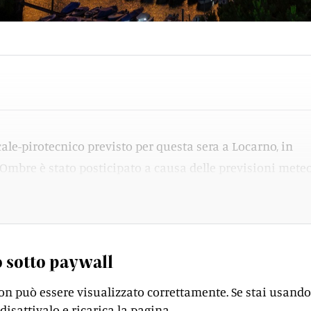
ale-pirotecnico previsto per questa sera a Locarno, in
 Ombre è stato posticipato a causa delle previsioni mete
 sotto paywall
on può essere visualizzato correttamente. Se stai usando
disattivalo e ricarica la pagina.