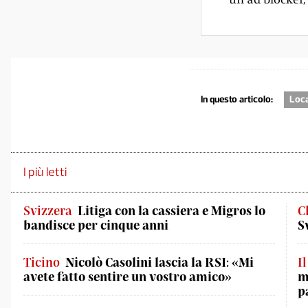
In questo articolo:
Loc
I più letti
Svizzera
Litiga con la cassiera e Migros lo
C
bandisce per cinque anni
S
Ticino
Nicolò Casolini lascia la RSI: «Mi
I
avete fatto sentire un vostro amico»
m
p