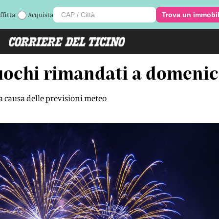
ffitta
Acquista
Trova un immobi
uochi rimandati a domeni
a causa delle previsioni meteo