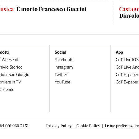
usica
È morto Francesco Guccini
Castag
Diavol
dotti
Social
App
T Weekend
Facebook
CdT Live iOS
hivio Storico
Instagram
CdT Live And
zioni San Giorgio
Twitter
CdT E-paper
orriere in TV
YouTube
CdT E-paper
oaziende
Tel 091 960 31 31
Privacy Policy
|
Cookie Policy
|
Le tue preferenze re