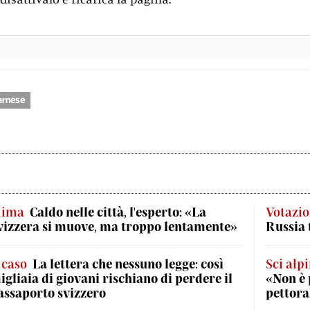
arnese
lima
Caldo nelle città, l'esperto: «La
Votazio
vizzera si muove, ma troppo lentamente»
Russia 
l caso
La lettera che nessuno legge: così
Sci alp
igliaia di giovani rischiano di perdere il
«Non è 
assaporto svizzero
pettora