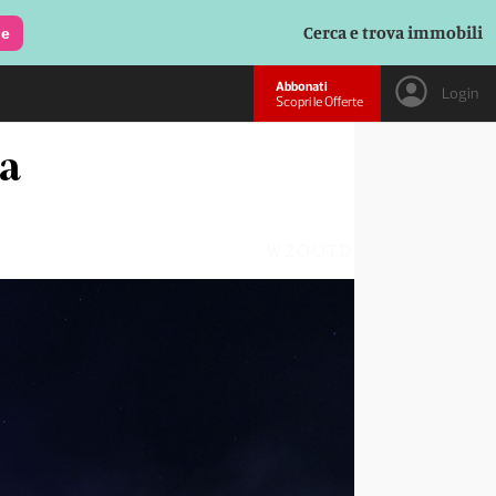
Cerca e trova immobili
le
Abbonati
Login
Scopri le Offerte
ca
W2OOTD