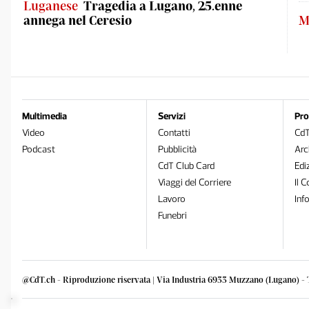
Luganese
Tragedia a Lugano, 25.enne
annega nel Ceresio
M
Multimedia
Servizi
Pro
Video
Contatti
Cd
Podcast
Pubblicità
Arc
CdT Club Card
Edi
Viaggi del Corriere
Il C
Lavoro
Inf
Funebri
@CdT.ch - Riproduzione riservata | Via Industria 6933 Muzzano (Lugano) - 