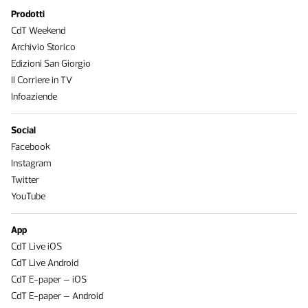
Prodotti
CdT Weekend
Archivio Storico
Edizioni San Giorgio
Il Corriere in TV
Infoaziende
Social
Facebook
Instagram
Twitter
YouTube
App
CdT Live iOS
CdT Live Android
CdT E-paper – iOS
CdT E-paper – Android