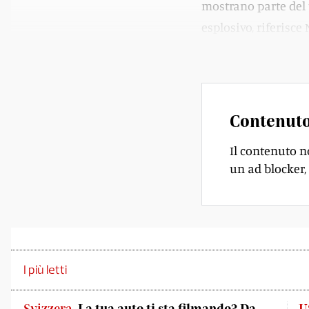
mostrano parte del t
esplosivo, riferisce
Hall.
Contenuto
Il contenuto n
un ad blocker, 
I più letti
Svizzera
La tua auto ti sta filmando? Da
U