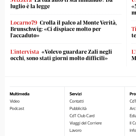
luglio è la legge
«
m
Locarno79
Crolla il palco al Monte Verità,
Brunschwig: «Ci dispiace molto per
T
l'accaduto»
t
L'intervista
«Volevo guardare Zali negli
L
occhi, sono stati giorni molto difficili»
M
Multimedia
Servizi
Pro
Video
Contatti
Cd
Podcast
Pubblicità
Arc
CdT Club Card
Edi
Viaggi del Corriere
Il C
Lavoro
Inf