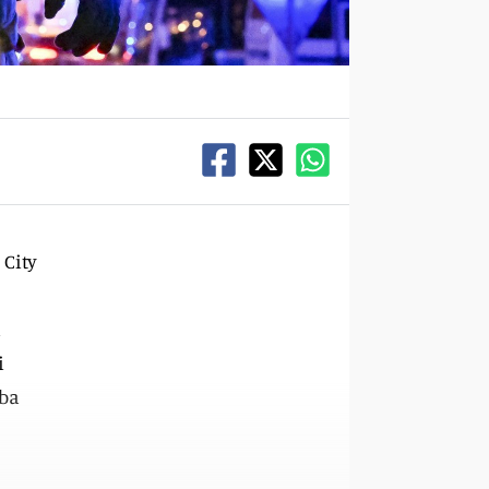
 City
a
i
mba