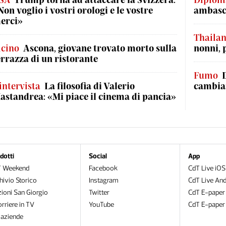
Non voglio i vostri orologi e le vostre
ambasci
erci»
Thaila
icino
Ascona, giovane trovato morto sulla
nonni, 
errazza di un ristorante
Fumo
'intervista
La filosofia di Valerio
cambian
astandrea: «Mi piace il cinema di pancia»
dotti
Social
App
T Weekend
Facebook
CdT Live iOS
hivio Storico
Instagram
CdT Live And
zioni San Giorgio
Twitter
CdT E-paper
orriere in TV
YouTube
CdT E-paper
oaziende