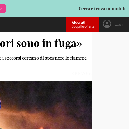
Cerca e trova immobili
le
Abbonati
Login
Scopri le Offerte
ori sono in fuga»
tre i soccorsi cercano di spegnere le fiamme
RPEW66