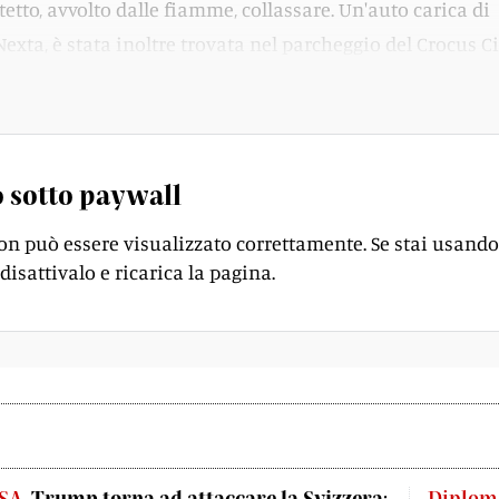
etto, avvolto dalle fiamme, collassare. Un'auto carica di
 Nexta, è stata inoltre trovata nel parcheggio del Crocus Ci
 sotto paywall
on può essere visualizzato correttamente. Se stai usando
disattivalo e ricarica la pagina.
SA
Trump torna ad attaccare la Svizzera:
Diplom