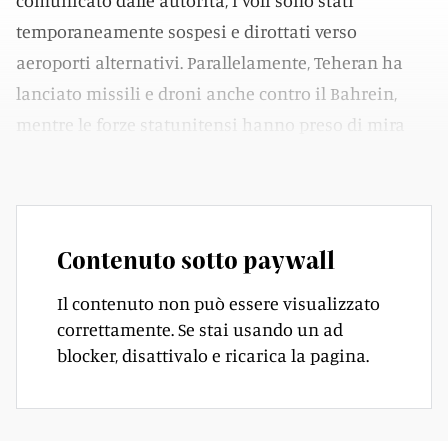
comunicato dalle autorità, i voli sono stati
temporaneamente sospesi e dirottati verso
aeroporti alternativi. Parallelamente, Teheran ha
lanciato missili e droni anche contro il Bahrein,
mentre le forze statunitensi hanno preso di mira
l'isola di Qeshm.
Contenuto sotto paywall
Il contenuto non può essere visualizzato
correttamente. Se stai usando un ad
blocker, disattivalo e ricarica la pagina.