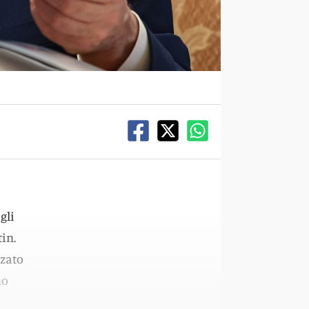
gli
in.
zzato
no
e