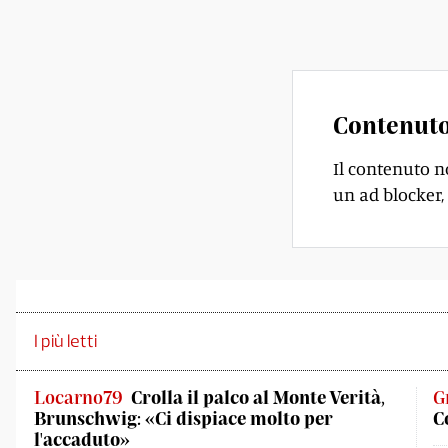
disposto a studiare
Contenuto
Il contenuto n
un ad blocker, 
I più letti
Locarno79
Crolla il palco al Monte Verità,
G
Brunschwig: «Ci dispiace molto per
C
l'accaduto»