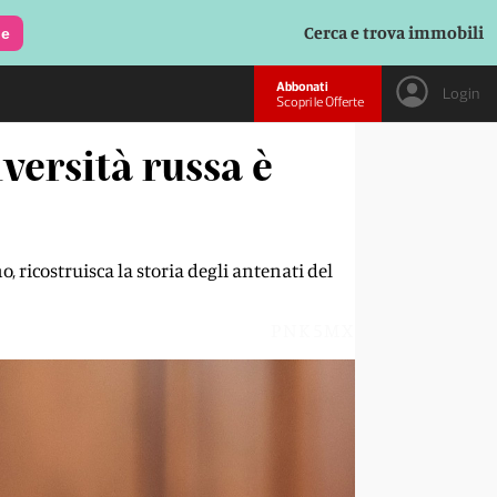
Cerca e trova immobili
le
Abbonati
Login
Scopri le Offerte
iversità russa è
 ricostruisca la storia degli antenati del
PNK5MX