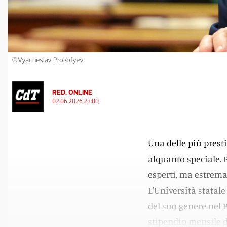
©Vyacheslav Prokofyev
RED. ONLINE
02.06.2026 23:00
Una delle più prest
alquanto speciale. 
esperti, ma estrema
L'Università statale
del suo genere nel 
stipendio mensile d