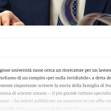
igiose università russe cerca un ricercatore per un lavoro
Parliamo di un compito «per nulla invidiabile», a detta de
mente importante: scrivere la storia della famiglia di Put
 russa di scienze umane – il più grande istituto speciali
Paese – ha infatti pubblicato un annuncio in cui offre u
i 81.990 rubli (poco meno di 900 franchi) a un ricercator