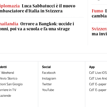
iplomazia
Luca Sabbatucci è il nuovo
mbasciatore d'Italia in Svizzera
Fumo
cambian
hailandia
Orrore a Bangkok: uccide i
onni, poi va a scuola e fa una strage
Svizzer
ma invi
dotti
Social
App
T Weekend
Facebook
CdT Live iOS
hivio Storico
Instagram
CdT Live And
zioni San Giorgio
Twitter
CdT E-paper
orriere in TV
YouTube
CdT E-paper
oaziende