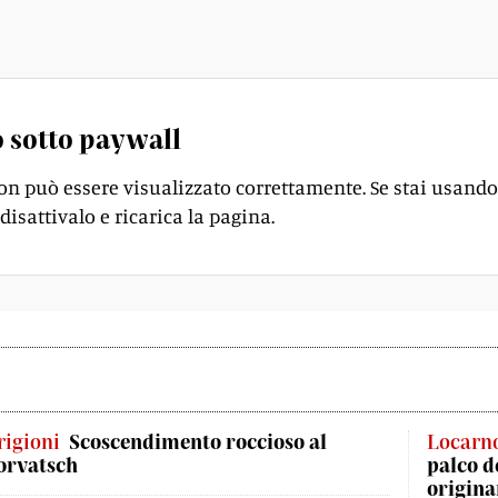
 le biografie degli antenati del presidente russo.
 sotto paywall
on può essere visualizzato correttamente. Se stai usando
disattivalo e ricarica la pagina.
rigioni
Scoscendimento roccioso al
Locarn
orvatsch
palco d
origina