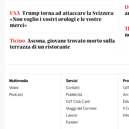
D
USA
Trump torna ad attaccare la Svizzera:
a
«Non voglio i vostri orologi e le vostre
merci»
T
n
Ticino
Ascona, giovane trovato morto sulla
terrazza di un ristorante
Multimedia
Servizi
Pro
Video
Contatti
Cd
Podcast
Pubblicità
Arc
CdT Club Card
Edi
Viaggi del Corriere
Il C
Lavoro
Inf
Funebri