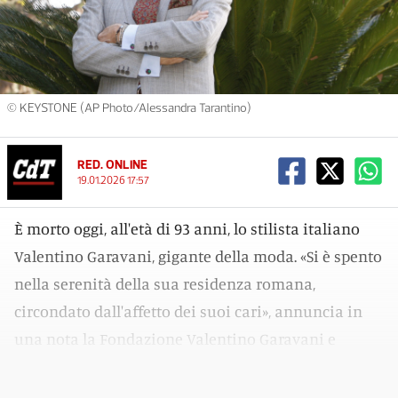
© KEYSTONE (AP Photo/Alessandra Tarantino)
RED. ONLINE
19.01.2026 17:57
È morto oggi, all'età di 93 anni, lo stilista italiano
Valentino Garavani, gigante della moda. «Si è spento
nella serenità della sua residenza romana,
circondato dall'affetto dei suoi cari», annuncia in
una nota la Fondazione Valentino Garavani e
Giancarlo Giammetti.