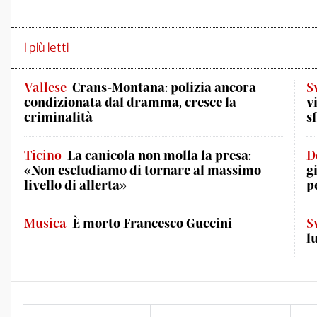
I più letti
Vallese
Crans-Montana: polizia ancora
S
condizionata dal dramma, cresce la
v
criminalità
s
Ticino
La canicola non molla la presa:
D
«Non escludiamo di tornare al massimo
g
livello di allerta»
p
Musica
È morto Francesco Guccini
S
l