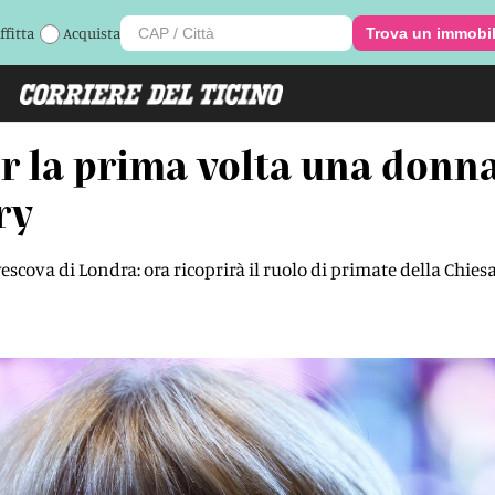
ffitta
Acquista
Trova un immobi
er la prima volta una don
ry
vescova di Londra: ora ricoprirà il ruolo di primate della Chies