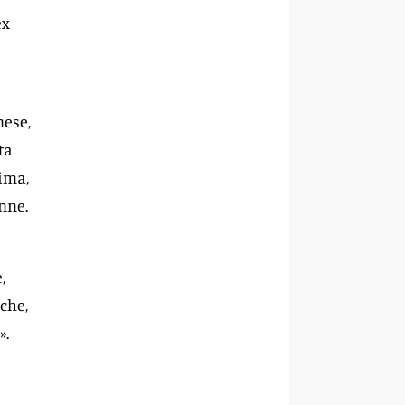
ex
nese,
ta
rima,
onne.
,
che,
».