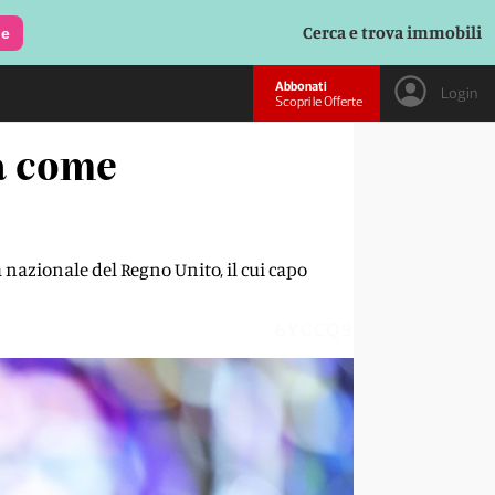
Cerca e trova immobili
le
Abbonati
Login
Scopri le Offerte
na come
a nazionale del Regno Unito, il cui capo
6YCCQ9