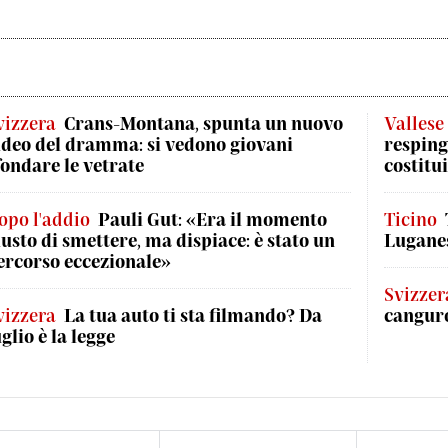
vizzera
Crans-Montana, spunta un nuovo
Vallese
ideo del dramma: si vedono giovani
respinge
fondare le vetrate
costitui
opo l'addio
Pauli Gut: «Era il momento
Ticino
iusto di smettere, ma dispiace: è stato un
Luganes
ercorso eccezionale»
Svizzer
vizzera
La tua auto ti sta filmando? Da
canguro
uglio è la legge