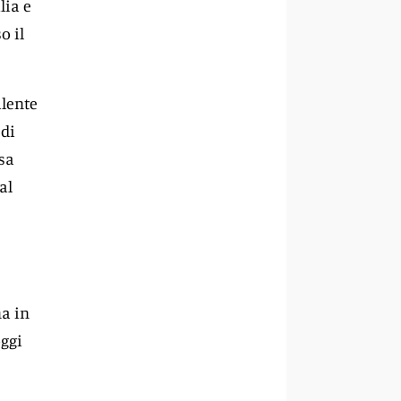
lia e
o il
alente
 di
sa
al
ma in
oggi