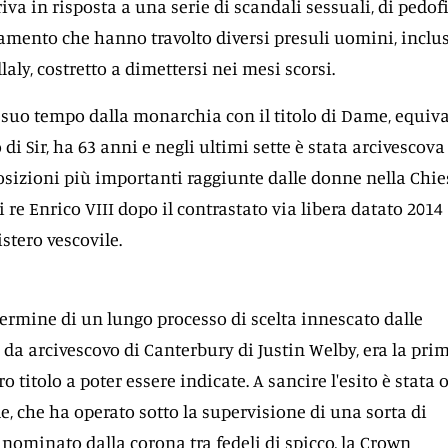
va in risposta a una serie di scandali sessuali, di pedofi
amento che hanno travolto diversi presuli uomini, inclus
aly, costretto a dimettersi nei mesi scorsi.
a suo tempo dalla monarchia con il titolo di Dame, equiv
di Sir, ha 63 anni e negli ultimi sette è stata arcivescova
osizioni più importanti raggiunte dalle donne nella Chie
 re Enrico VIII dopo il contrastato via libera datato 2014 
stero vescovile.
 termine di un lungo processo di scelta innescato dalle
 da arcivescovo di Canterbury di Justin Welby, era la pri
o titolo a poter essere indicate. A sancire l'esito è stata 
e, che ha operato sotto la supervisione di una sorta di
 nominato dalla corona tra fedeli di spicco, la Crown