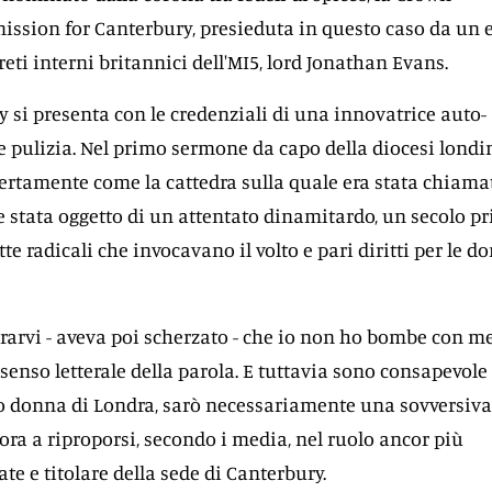
sion for Canterbury, presieduta in questo caso da un 
reti interni britannici dell'MI5, lord Jonathan Evans.
 si presenta con le credenziali di una innovatrice auto-
re pulizia. Nel primo sermone da capo della diocesi londi
pertamente come la cattedra sulla quale era stata chiama
se stata oggetto di un attentato dinamitardo, un secolo p
tte radicali che invocavano il volto e pari diritti per le d
rarvi - aveva poi scherzato - che io non ho bombe con me
enso letterale della parola. E tuttavia sono consapevole 
 donna di Londra, sarò necessariamente una sovversiva
ra a riproporsi, secondo i media, nel ruolo ancor più
te e titolare della sede di Canterbury.