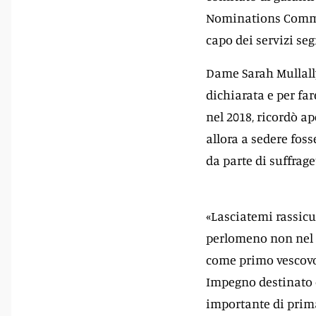
Nominations Commis
capo dei servizi seg
Dame Sarah Mullally
dichiarata e per fa
nel 2018, ricordò a
allora a sedere fos
da parte di suffrage
«Lasciatemi rassicu
perlomeno non nel s
come primo vescovo
Impegno destinato o
importante di prima