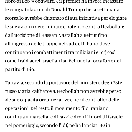
libro di Bob Woodward -, il premier ha invece incassato
le congratulazioni di Donald Trump che la settimana
scorsa lo avrebbe chiamato di sua iniziativa per elogiare
le sue azioni «determinate e potenti» contro Hezbollah:
dall'uccisione di Hassan Nasrallah a Beirut fino
all'ingresso delle truppe nel sud del Libano, dove
continuano i combattimenti tra miliziani e Idf, così
come i raid aerei israeliani su Beirut e la roccaforte del
partito di Dio.
Tuttavia, secondo la portavoce del ministero degli Esteri
russo Maria Zakharova, Hezbollah non avrebbe perso
«le sue capacità organizzative», né «il controllo» delle
operazioni. Del resto, il movimento filo iraniano
continua a martellare di razzi e droni il nord di Israele:
nel pomeriggio, secondo l'Idf, ne ha lanciati 90 in