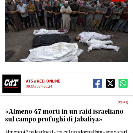
ATS
e
RED. ONLINE
09.10.2024 06:24
22:58
«Almeno 47 morti in un raid israeliano
sul campo profughi di Jabaliya»
Almeno 47 palestinesi - tra cui un giornalista - sono stati