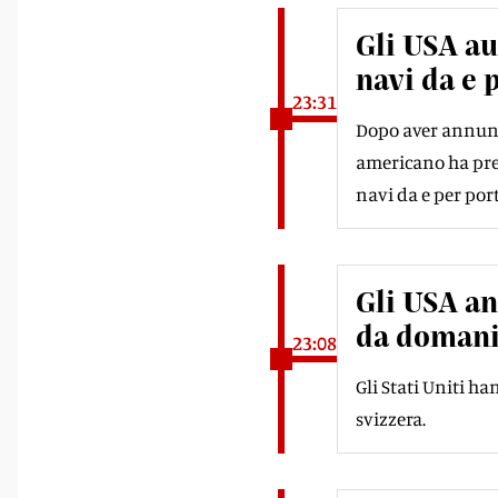
Gli USA au
navi da e 
23:31
Dopo aver annunci
americano ha prec
navi da e per por
Gli USA an
da domani
23:08
Gli Stati Uniti ha
svizzera.