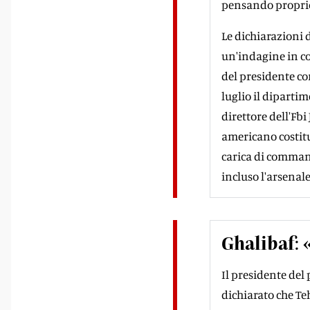
pensando propri
Le dichiarazioni 
un'indagine in co
del presidente con
luglio il diparti
direttore dell'Fbi
americano costitu
carica di comman
incluso l'arsenale
Ghalibaf:
Il presidente del
dichiarato che T