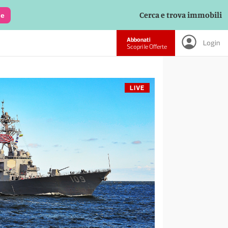
Cerca e trova immobili
le
Abbonati
Login
Scopri le Offerte
LIVE