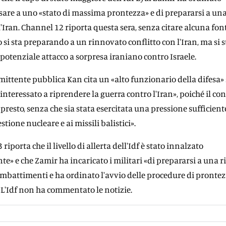
assare a uno «stato di massima prontezza» e di prepararsi a una
 l'Iran. Channel 12 riporta questa sera, senza citare alcuna font
o si sta preparando a un rinnovato conflitto con l'Iran, ma si 
otenziale attacco a sorpresa iraniano contro Israele.
emittente pubblica Kan cita un «alto funzionario della difesa
 interessato a riprendere la guerra contro l'Iran», poiché il conf
resto, senza che sia stata esercitata una pressione sufficiente
stione nucleare e ai missili balistici».
iporta che il livello di allerta dell'Idf è stato innalzato
te» e che Zamir ha incaricato i militari «di prepararsi a una r
battimenti e ha ordinato l'avvio delle procedure di prontez
L'Idf non ha commentato le notizie.