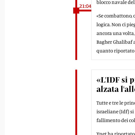
blocco navale del
21:04
«Se combattono, c
logica. Non ci pi
ancora una volta
Bagher Ghalibaf a
quanto riportato 
«L'IDF si p
alzata l'al
Tutte e tre le pri
israeliane (Idf) s
fallimento dei co
Ynet ha riportato