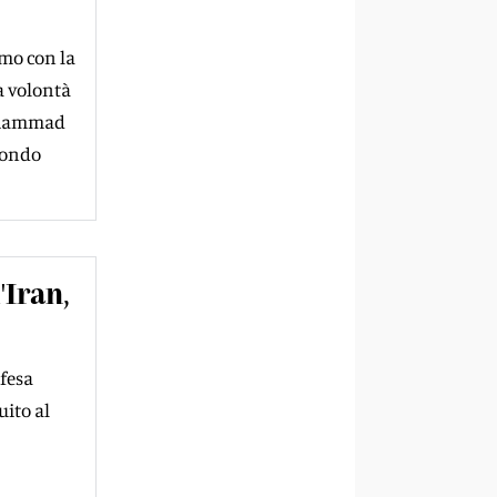
emo con la
a volontà
Mohammad
condo
'Iran,
ifesa
uito al