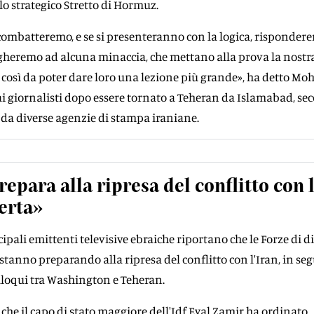
lo strategico Stretto di Hormuz.
ombatteremo, e se si presenteranno con la logica, risponder
egheremo ad alcuna minaccia, che mettano alla prova la nostr
, così da poter dare loro una lezione più grande», ha detto 
i giornalisti dopo essere tornato a Teheran da Islamabad, se
da diverse agenzie di stampa iraniane.
repara alla ripresa del conflitto con l
lerta»
ncipali emittenti televisive ebraiche riportano che le Forze di d
i stanno preparando alla ripresa del conflitto con l'Iran, in seg
lloqui tra Washington e Teheran.
 che il capo di stato maggiore dell'Idf Eyal Zamir ha ordinato