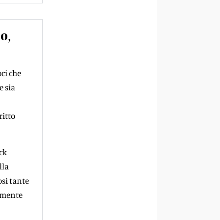
o,
oci che
e sia
ritto
ck
lla
osì tante
ramente