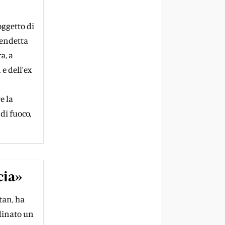
oggetto di
vendetta
a, a
e dell'ex
e la
di fuoco,
cia»
tan, ha
dinato un