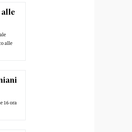
 alle
ale
o alle
niani
le 16 ora