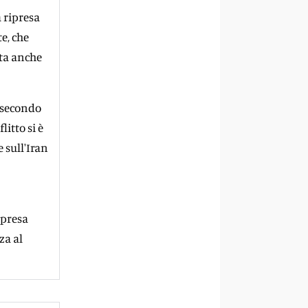
 ripresa
e, che
sta anche
» secondo
litto si è
 sull'Iran
ipresa
za al