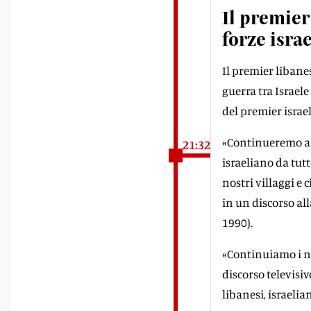
Il premier
forze isra
Il premier libane
guerra tra Israele
del premier israe
«Continueremo a l
21:32
israeliano da tutte
nostri villaggi e c
in un discorso all
1990).
«Continuiamo i no
discorso televisi
libanesi, israelia