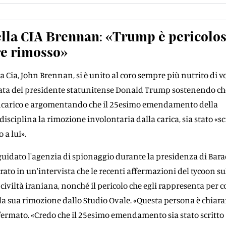
lla CIA Brennan: «Trump è pericolos
re rimosso»
la Cia, John Brennan, si è unito al coro sempre più nutrito di v
iata del presidente statunitense Donald Trump sostenendo ch
incarico e argomentando che il 25esimo emendamento della
disciplina la rimozione involontaria dalla carica, sia stato «sc
a lui».
uidato l'agenzia di spionaggio durante la presidenza di Bara
ato in un'intervista che le recenti affermazioni del tycoon su
civiltà iraniana, nonché il pericolo che egli rappresenta per c
o la sua rimozione dallo Studio Ovale. «Questa persona è chia
affermato. «Credo che il 25esimo emendamento sia stato scritto