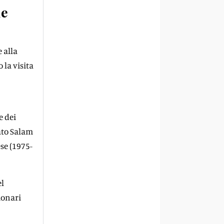
le
 alla
 la visita
e dei
mato Salam
ese (1975-
el
ionari