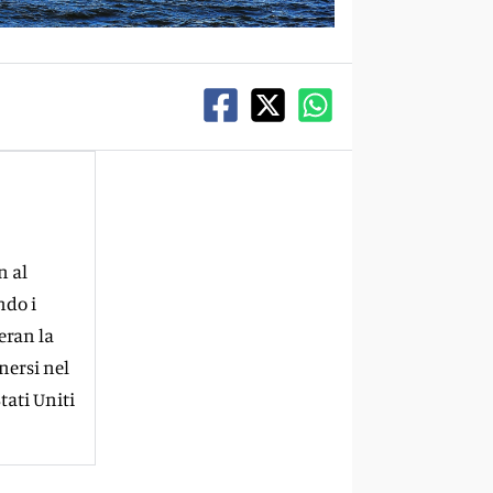
n al
ndo i
eran la
nersi nel
tati Uniti