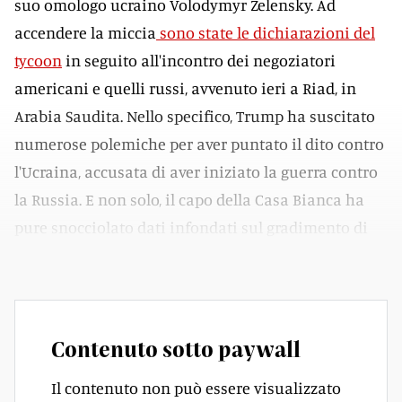
suo omologo ucraino Volodymyr Zelensky. Ad
accendere la miccia
sono state le dichiarazioni del
tycoon
in seguito all'incontro dei negoziatori
americani e quelli russi, avvenuto ieri a Riad, in
Arabia Saudita. Nello specifico, Trump ha suscitato
numerose polemiche per aver puntato il dito contro
l'Ucraina, accusata di aver iniziato la guerra contro
la Russia. E non solo, il capo della Casa Bianca ha
pure snocciolato dati infondati sul gradimento di
Zelensky, che sarebbe crollato al 4%.
Contenuto sotto paywall
Il contenuto non può essere visualizzato