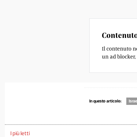
un nemico.
Contenuto
Il contenuto n
un ad blocker, 
In questo articolo:
Isra
I più letti