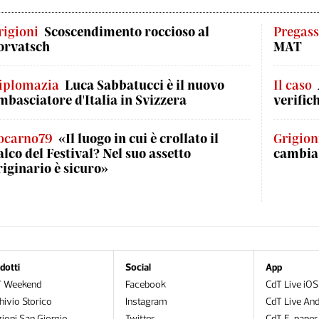
rigioni
Scoscendimento roccioso al
Pregas
orvatsch
MAT
iplomazia
Luca Sabbatucci è il nuovo
Il caso
mbasciatore d'Italia in Svizzera
verific
ocarno79
«Il luogo in cui è crollato il
Grigion
alco del Festival? Nel suo assetto
cambia
riginario è sicuro»
dotti
Social
App
T Weekend
Facebook
CdT Live iOS
hivio Storico
Instagram
CdT Live And
zioni San Giorgio
Twitter
CdT E-paper