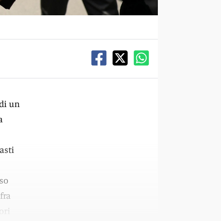
di un
a
asti
rso
fra
ori