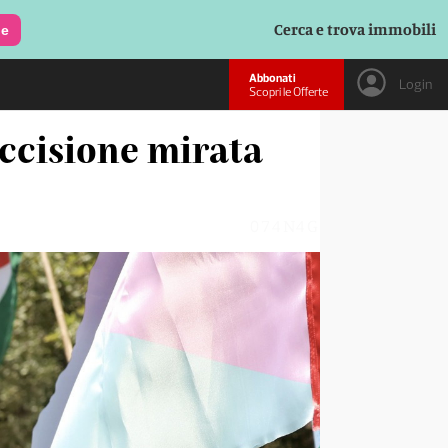
Cerca e trova immobili
le
Abbonati
Login
Scopri le Offerte
'uccisione mirata
074N4G