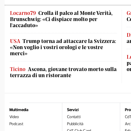
Locarno79
Crolla il palco al Monte Verità,
G
Brunschwig: «Ci dispiace molto per
C
l'accaduto»
D
USA
Trump torna ad attaccare la Svizzera:
a
«Non voglio i vostri orologi e le vostre
merci»
L
p
Ticino
Ascona, giovane trovato morto sulla
o
terrazza di un ristorante
Multimedia
Servizi
Pro
Video
Contatti
Cd
Podcast
Pubblicità
Arc
CdT Club Card
Edi