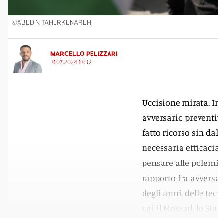
©ABEDIN TAHERKENAREH
MARCELLO PELIZZARI
31.07.2024 13:32
Uccisione mirata. I
avversario preventi
fatto ricorso sin da
necessaria efficaci
pensare alle polemic
rapporto fra avversar
degli anni, delle te
cui il Mossad, lo St