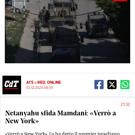
ATS
e
RED. ONLINE
03.12.2025 06:35
21:32
Netanyahu sfida Mamdani: «Verrò a
New York»
«Verrò a New York». Lo ha detto il premier israeliano