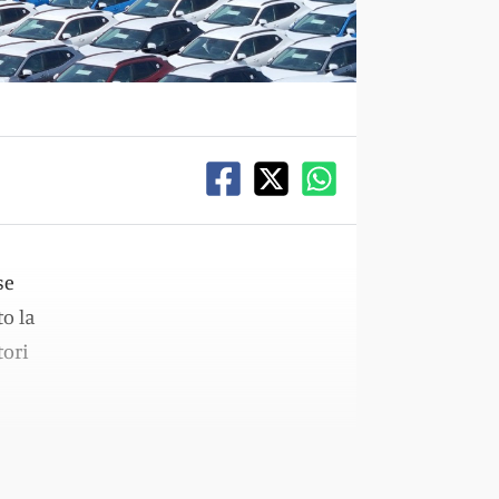
se
to la
tori