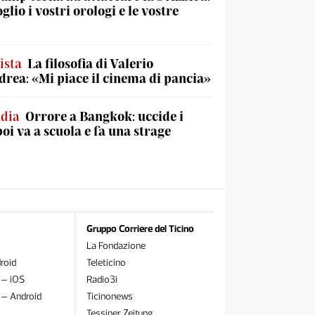
lio i vostri orologi e le vostre
ista
La filosofia di Valerio
rea: «Mi piace il cinema di pancia»
ndia
Orrore a Bangkok: uccide i
poi va a scuola e fa una strage
Gruppo Corriere del Ticino
La Fondazione
roid
Teleticino
 – iOS
Radio3i
 – Android
Ticinonews
Tessiner Zeitung