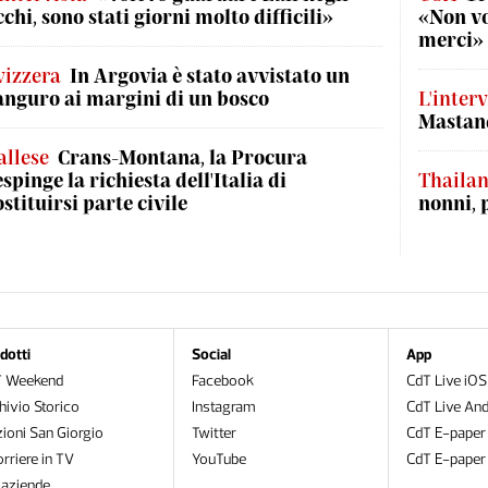
cchi, sono stati giorni molto difficili»
«Non vog
merci»
vizzera
In Argovia è stato avvistato un
anguro ai margini di un bosco
L'interv
Mastand
allese
Crans-Montana, la Procura
espinge la richiesta dell'Italia di
Thaila
ostituirsi parte civile
nonni, 
dotti
Social
App
T Weekend
Facebook
CdT Live iOS
hivio Storico
Instagram
CdT Live And
zioni San Giorgio
Twitter
CdT E-paper
orriere in TV
YouTube
CdT E-paper
oaziende