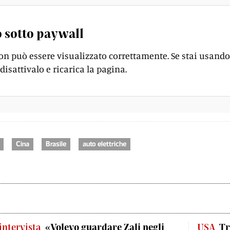
 sotto paywall
on può essere visualizzato correttamente. Se stai usando
disattivalo e ricarica la pagina.
Cina
Brasile
auto elettriche
'intervista
«Volevo guardare Zali negli
USA
Tr