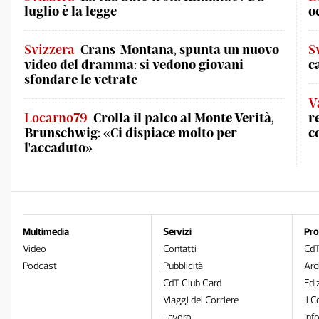
luglio è la legge
o
Svizzera
Crans-Montana, spunta un nuovo
S
video del dramma: si vedono giovani
c
sfondare le vetrate
V
Locarno79
Crolla il palco al Monte Verità,
r
Brunschwig: «Ci dispiace molto per
c
l'accaduto»
Multimedia
Servizi
Pro
Video
Contatti
Cd
Podcast
Pubblicità
Arc
CdT Club Card
Edi
Viaggi del Corriere
Il C
Lavoro
Inf