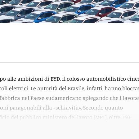
po alle ambizioni di BYD, il colosso automobilistico cine
oli elettrici. Le autorità del Brasile, infatti, hanno blocca
fabbrica nel Paese sudamericano spiegando che i lavora
oni paragonabili alla «schiavitù». Secondo quanto
cio del pubblico ministero del lavoro (MPT), oltre 160
o di Bahia, nel nordest del Brasile, sono stati «salvati».