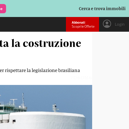
Cerca e trova immobili
le
Abbonati
Login
Scopri le Offerte
ata la costruzione
ler rispettare la legislazione brasiliana
7O6OM6