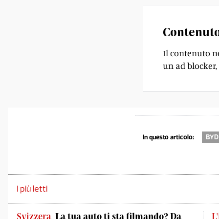
Contenuto
Il contenuto n
un ad blocker, 
In questo articolo:
BYD
I più letti
Svizzera
La tua auto ti sta filmando? Da
L