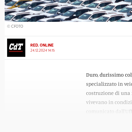
© CFOTO
RED. ONLINE
24.12.2024 14:15
Duro, durissimo col
specializzato in veic
costruzione di una 
vivevano in condizi
comunicato dall'Uffi
lavoratori nello Stat