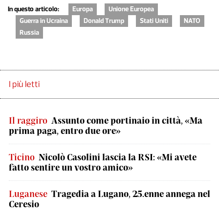
In questo articolo:
Europa
Unione Europea
Guerra in Ucraina
Donald Trump
Stati Uniti
NATO
Russia
I più letti
Il raggiro
Assunto come portinaio in città, «Ma
prima paga, entro due ore»
Ticino
Nicolò Casolini lascia la RSI: «Mi avete
fatto sentire un vostro amico»
Luganese
Tragedia a Lugano, 25.enne annega nel
Ceresio