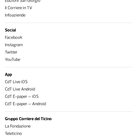
Edizioni San Giorgio
Il Corriere in TV
Infoaziende
Social
Facebook
Instagram
Twitter
YouTube
App
CdT Live iOS
CdT Live Android
CdT E-paper – iOS
CdT E-paper – Android
Gruppo Corriere del Ticino
La Fondazione
Teleticino