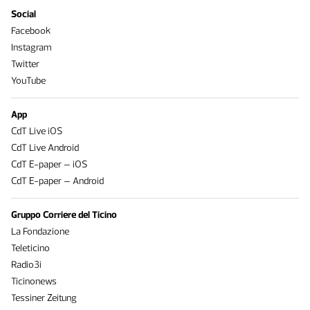
Social
Facebook
Instagram
Twitter
YouTube
App
CdT Live iOS
CdT Live Android
CdT E-paper – iOS
CdT E-paper – Android
Gruppo Corriere del Ticino
La Fondazione
Teleticino
Radio3i
Ticinonews
Tessiner Zeitung