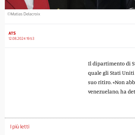
©Matias Delacroix
ATS
12.08.2024 19:53
Il dipartimento di S
quale gli Stati Uni
suo ritiro. «Non ab
venezuelano, ha dett
I più letti