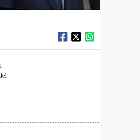
l
del