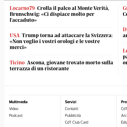
Locarno79
Crolla il palco al Monte Verità,
G
Brunschwig: «Ci dispiace molto per
C
l'accaduto»
D
USA
Trump torna ad attaccare la Svizzera:
a
«Non voglio i vostri orologi e le vostre
merci»
L
p
Ticino
Ascona, giovane trovato morto sulla
o
terrazza di un ristorante
Multimedia
Servizi
Pro
Video
Contatti
Cd
Podcast
Pubblicità
Arc
CdT Club Card
Edi