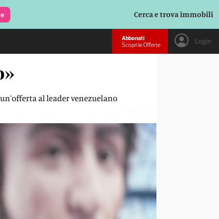
Cerca e trova immobili
le
Abbonati
Login
Scopri le Offerte
o»
o un'offerta al leader venezuelano
FHC252