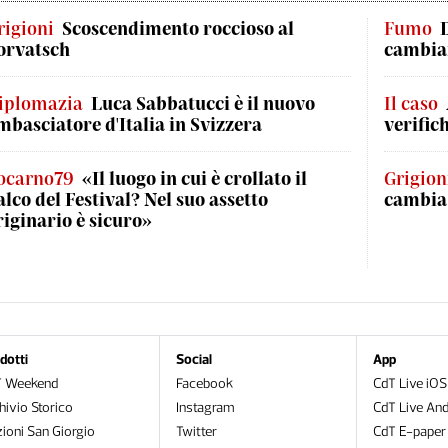
rigioni
Scoscendimento roccioso al
Fumo
orvatsch
cambian
iplomazia
Luca Sabbatucci è il nuovo
Il caso
mbasciatore d'Italia in Svizzera
verific
ocarno79
«Il luogo in cui è crollato il
Grigion
alco del Festival? Nel suo assetto
cambia
riginario è sicuro»
dotti
Social
App
T Weekend
Facebook
CdT Live iOS
hivio Storico
Instagram
CdT Live And
zioni San Giorgio
Twitter
CdT E-paper