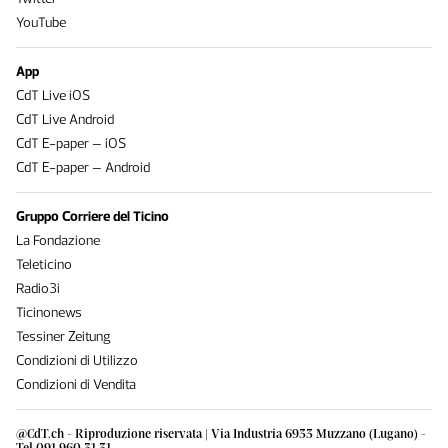
YouTube
App
CdT Live iOS
CdT Live Android
CdT E-paper – iOS
CdT E-paper – Android
Gruppo Corriere del Ticino
La Fondazione
Teleticino
Radio3i
Ticinonews
Tessiner Zeitung
Condizioni di Utilizzo
Condizioni di Vendita
@CdT.ch - Riproduzione riservata | Via Industria 6933 Muzzano (Lugano) -
Tel 091 960 31 31