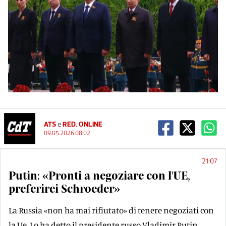
ATS
e
RED. ONLINE
09.05.2026 08:02
21:07
Putin: «Pronti a negoziare con l'UE,
preferirei Schroeder»
La Russia «non ha mai rifiutato» di tenere negoziati con
la Ue. Lo ha detto il presidente russo Vladimir Putin