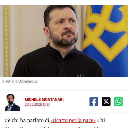
©Tetiana Dzhafarova
MICHELE MONTANARI
23.02.2025 10:30
C’è chi ha parlato di
«ricatto per la pace»
. Chi