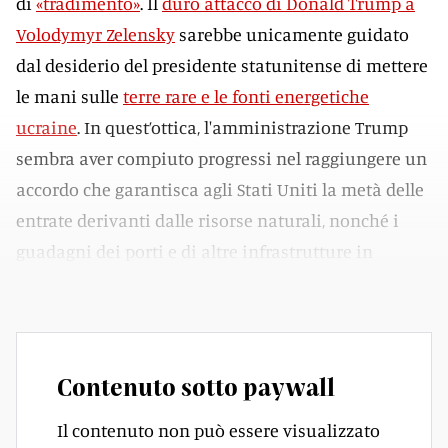
di
«tradimento»
. Il
duro attacco di Donald Trump a
Volodymyr Zelensky
sarebbe unicamente guidato
dal desiderio del presidente statunitense di mettere
le mani sulle
terre rare e le fonti energetiche
ucraine
. In quest’ottica, l'amministrazione Trump
sembra aver compiuto progressi nel raggiungere un
accordo che garantisca agli Stati Uniti la metà delle
entrate derivanti dalle risorse naturali, nonché i
guadagni dei porti e di altre infrastrutture in
Ucraina.
Contenuto sotto paywall
Il contenuto non può essere visualizzato