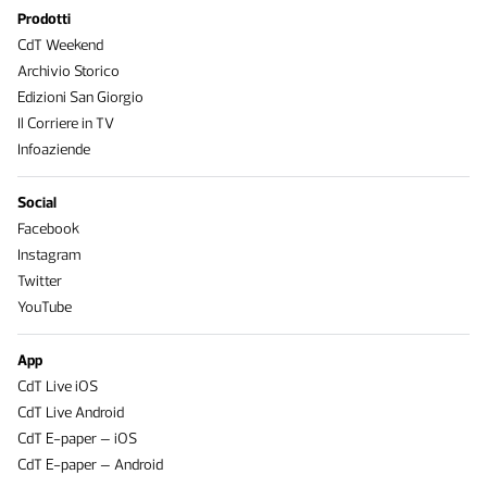
Prodotti
CdT Weekend
Archivio Storico
Edizioni San Giorgio
Il Corriere in TV
Infoaziende
Social
Facebook
Instagram
Twitter
YouTube
App
CdT Live iOS
CdT Live Android
CdT E-paper – iOS
CdT E-paper – Android