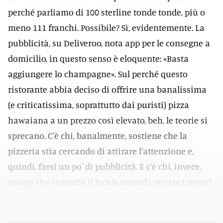
perché parliamo di 100 sterline tonde tonde, più o
meno 111 franchi. Possibile? Sì, evidentemente. La
pubblicità, su Deliveroo, nota app per le consegne a
domicilio, in questo senso è eloquente: «Basta
aggiungere lo champagne». Sul perché questo
ristorante abbia deciso di offrire una banalissima
(e criticatissima, soprattutto dai puristi) pizza
hawaiana a un prezzo così elevato, beh, le teorie si
sprecano. C'è chi, banalmente, sostiene che la
pizzeria stia cercando di attirare l'attenzione e,
quindi, farsi un po' di pubblicità. E c'è chi, invece,
spiega che in realtà il locale intende punire i propri
clienti per il loro cattivo gusto.