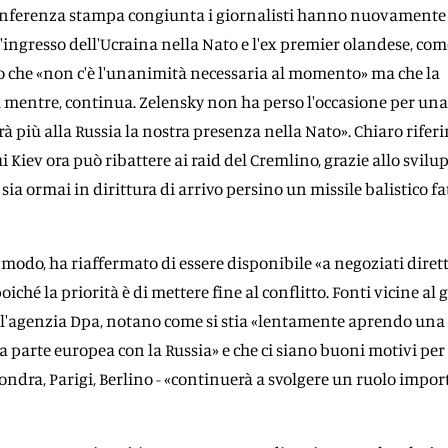
conferenza stampa congiunta i giornalisti hanno nuovamente t
l'ingresso dell'Ucraina nella Nato e l'ex premier olandese, co
ito che «non c'è l'unanimità necessaria al momento» ma che la
 mentre, continua. Zelensky non ha perso l'occasione per una
rà più alla Russia la nostra presenza nella Nato». Chiaro rife
ui Kiev ora può ribattere ai raid del Cremlino, grazie allo svilu
ia ormai in dirittura di arrivo persino un missile balistico fa
 modo, ha riaffermato di essere disponibile «a negoziati dirett
iché la priorità è di mettere fine al conflitto. Fonti vicine al
all'agenzia Dpa, notano come si stia «lentamente aprendo una 
la parte europea con la Russia» e che ci siano buoni motivi per
Londra, Parigi, Berlino - «continuerà a svolgere un ruolo impor