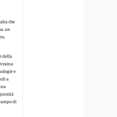
alta che
ma, un
to.
e della
 Ucraina
nologie e
ndi a
«una
egnosità
 campo di