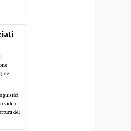
iati
e,
ione
rgine
guistici,
un video
ertura del