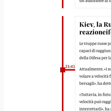
un'audizione al S
Kiev, la R
reazioneif
Le truppe russe p
capaci di raggiun
della Difesa per l
21:41
Attualmente, «i n
volare a velocità
bersagli», ha dett
«Tuttavia, in futu
velocità può ragg
intercettarli», h