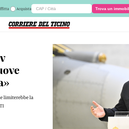
ffitta
Acquista
Trova un immobi
ev
uove
a»
he limiterebbe la
TI