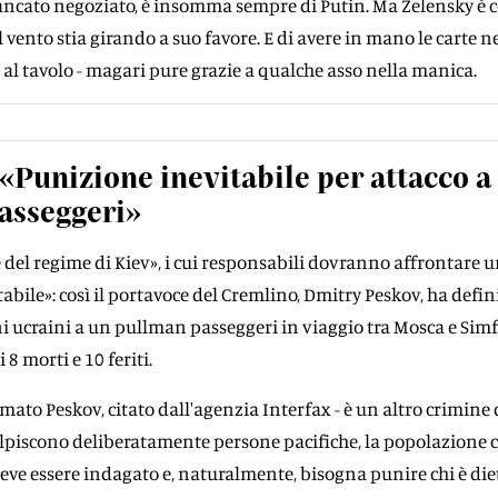
mancato negoziato, è insomma sempre di Putin. Ma Zelensky è 
l vento stia girando a suo favore. E di avere in mano le carte n
r al tavolo - magari pure grazie a qualche asso nella manica.
«Punizione inevitabile per attacco a
asseggeri»
 del regime di Kiev», i cui responsabili dovranno affrontare 
abile»: così il portavoce del Cremlino, Dmitry Peskov, ha defin
ni ucraini a un pullman passeggeri in viaggio tra Mosca e Simf
 8 morti e 10 feriti.
mato Peskov, citato dall'agenzia Interfax - è un altro crimine 
olpiscono deliberatamente persone pacifiche, la popolazione ci
ve essere indagato e, naturalmente, bisogna punire chi è diet