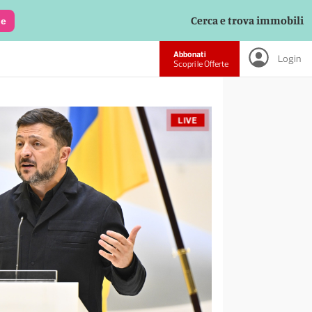
Cerca e trova immobili
le
Abbonati
Login
Scopri le Offerte
LIVE