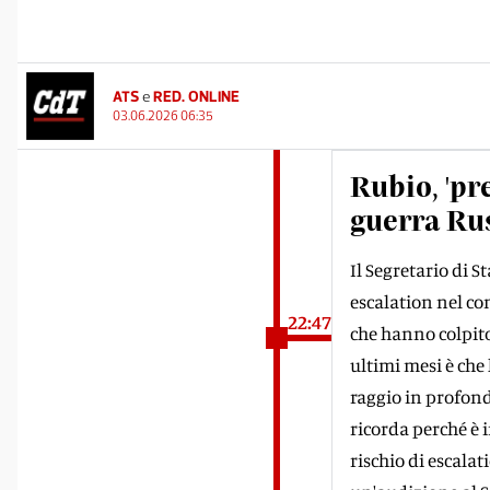
ATS
e
RED. ONLINE
03.06.2026 06:35
Rubio, 'pr
guerra Rus
Il Segretario di 
escalation nel con
22:47
che hanno colpito 
ultimi mesi è che
raggio in profondi
ricorda perché è i
rischio di escalat