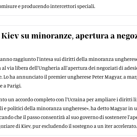
misure e producendo intercettori speciali.
 Kiev su minoranze, apertura a negoz
anno raggiunto l'intesa sui diritti della minoranza ungheres
 al via libera dell'Ungheria all'apertura dei negoziati di ades
Ue. Lo ha annunciato il premier ungherese Peter Magyar, a ma
 a Parigi.
o un accordo completo con l'Ucraina per ampliare i diritti lin
ali e politici della minoranza ungherese», ha detto Magyar in 
cando che il passo consentirà al suo governo di sostenere l'ap
ziare di Kiev, pur escludendo il sostegno a un iter accelerato.