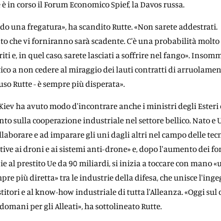
 è in corso il Forum Economico Spief, la Davos russa.
ndo una fregatura», ha scandito Rutte. «Non sarete addestrati.
 che vi forniranno sarà scadente. C'è una probabilità molto 
riti e, in quel caso, sarete lasciati a soffrire nel fango». Insom
o a non cedere al miraggio dei lauti contratti di arruolamen
uso Rutte - è sempre più disperata».
Kiev ha avuto modo d'incontrare anche i ministri degli Esteri 
unto sulla cooperazione industriale nel settore bellico. Nato e
laborare e ad imparare gli uni dagli altri nel campo delle tec
ative ai droni e ai sistemi anti-drone» e, dopo l'aumento dei fo
e al prestito Ue da 90 miliardi, si inizia a toccare con mano 
e più diretta» tra le industrie della difesa, che unisce l'ing
titori e al know-how industriale di tutta l'Alleanza. «Oggi sul
 domani per gli Alleati», ha sottolineato Rutte.