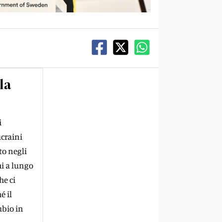
la
i
ucraini
to negli
hi a lungo
he ci
é il
ubio in