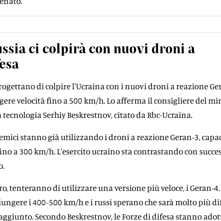
enato.
ussia ci colpirà con nuovi droni a
esa
rogettano di colpire l'Ucraina con i nuovi droni a reazione Ge
gere velocità fino a 500 km/h. Lo afferma il consigliere del mi
a tecnologia Serhiy Beskrestnov, citato da Rbc-Ucraina.
emici stanno già utilizzando i droni a reazione Geran-3, capac
 fino a 300 km/h. L'esercito ucraino sta contrastando con succe
o.
ro, tenteranno di utilizzare una versione più veloce, i Geran-4.
iungere i 400-500 km/h e i russi sperano che sarà molto più dif
a aggiunto. Secondo Beskrestnov, le Forze di difesa stanno ado