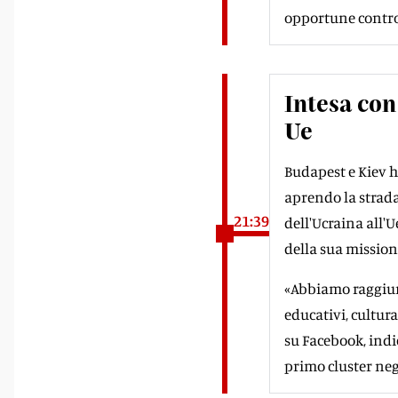
opportune contro
Intesa con
Ue
Budapest e Kiev h
aprendo la strada
21:39
dell'Ucraina all'
della sua missione
«Abbiamo raggiunt
educativi, cultur
su Facebook, indi
primo cluster nego