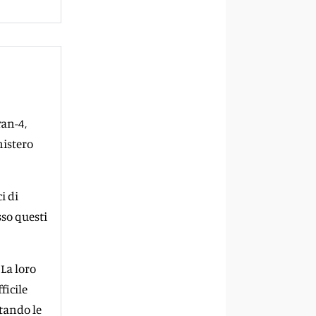
ran-4,
nistero
i di
sso questi
 La loro
ficile
ttando le