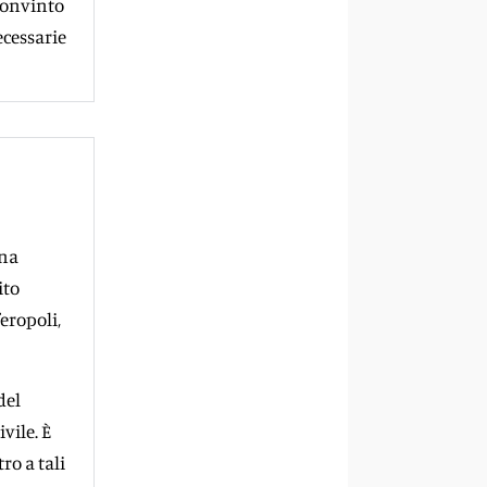
convinto
ecessarie
una
ito
eropoli,
del
vile. È
ro a tali