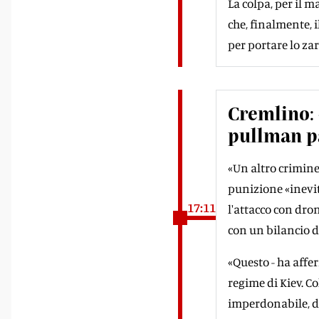
La colpa, per il 
che, finalmente, i
per portare lo za
Cremlino: 
pullman p
«Un altro crimine
punizione «inevit
17:11
l'attacco con dro
con un bilancio di
«Questo - ha affer
regime di Kiev. C
imperdonabile, de