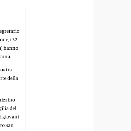
segretario
one, i 32
sa) hanno
raina.
o» tra
rte della
anizzino
ilia del
ai giovani
tro San