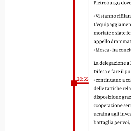
Pietroburgo, dove
«Vi stanno rifila
L'equipaggiamento
moriate o siate fe
appello drammatic
«Mosca - ha concl
La delegazione a 
Difesa e fare il p
20:55
«continuano a col
delle tattiche rel
disposizione grazi
cooperazione sempr
ucraina agli inves
battaglia per voi,