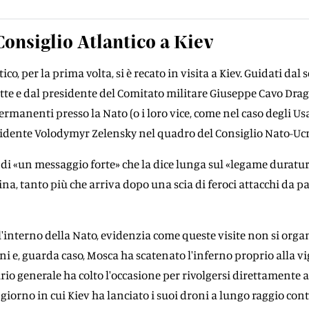
 Consiglio Atlantico a Kiev
ico, per la prima volta, si è recato in visita a Kiev. Guidati dal 
te e dal presidente del Comitato militare Giuseppe Cavo Drag
rmanenti presso la Nato (o i loro vice, come nel caso degli U
sidente Volodymyr Zelensky nel quadro del Consiglio Nato-Uc
a di «un messaggio forte» che la dice lunga sul «legame duratur
aina, tanto più che arriva dopo una scia di feroci attacchi da pa
all'interno della Nato, evidenzia come queste visite non si org
i e, guarda caso, Mosca ha scatenato l'inferno proprio alla vig
ario generale ha colto l'occasione per rivolgersi direttamente 
 giorno in cui Kiev ha lanciato i suoi droni a lungo raggio con