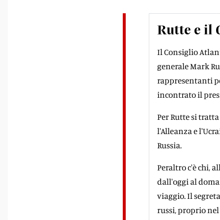
Rutte e il
Il Consiglio Atlant
generale Mark Rut
rappresentanti pe
incontrato il pre
Per Rutte si tratt
l'Alleanza e l'Ucr
Russia.
Peraltro c'è chi, 
dall'oggi al doman
viaggio. Il segret
russi, proprio nel