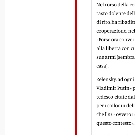
Nel corso della 
tasto dolente del
di rito, ha ribad
cooperazione, nel
«Forse ora conver
alla libertà con c
sue armi (sembra s
casa).
Zelensky, ad ogni
Vladimir Putin» po
tedesco, citate d
per i colloqui del
che l'E3 - ovvero 
questo contesto».