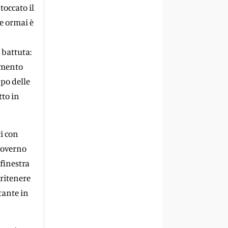
occato il
me ormai è
 battuta:
rimento
ppo delle
tto in
i con
 governo
finestra
 ritenere
tante in