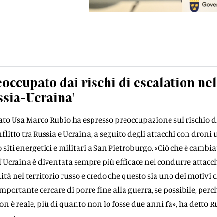
eoccupato dai rischi di escalation nel
sia-Ucraina'
Stato Usa Marco Rubio ha espresso preoccupazione sul rischio d
flitto tra Russia e Ucraina, a seguito degli attacchi con droni 
siti energetici e militari a San Pietroburgo. «Ciò che è cambia
 l'Ucraina è diventata sempre più efficace nel condurre attacc
tà nel territorio russo e credo che questo sia uno dei motivi c
mportante cercare di porre fine alla guerra, se possibile, perch
ion è reale, più di quanto non lo fosse due anni fa», ha detto R