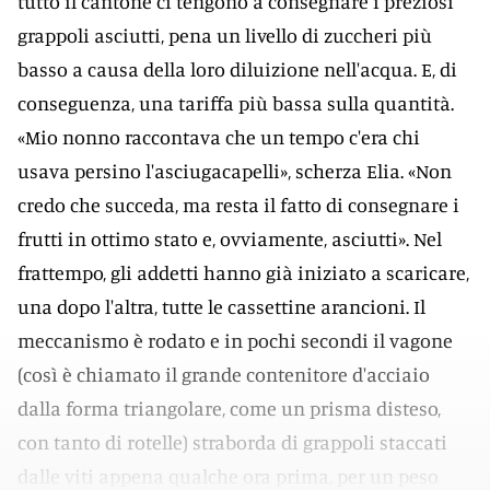
tutto il cantone ci tengono a consegnare i preziosi
grappoli asciutti, pena un livello di zuccheri più
basso a causa della loro diluizione nell'acqua. E, di
conseguenza, una tariffa più bassa sulla quantità.
«Mio nonno raccontava che un tempo c'era chi
usava persino l'asciugacapelli», scherza Elia. «Non
credo che succeda, ma resta il fatto di consegnare i
frutti in ottimo stato e, ovviamente, asciutti». Nel
frattempo, gli addetti hanno già iniziato a scaricare,
una dopo l'altra, tutte le cassettine arancioni. Il
meccanismo è rodato e in pochi secondi il vagone
(così è chiamato il grande contenitore d'acciaio
dalla forma triangolare, come un prisma disteso,
con tanto di rotelle) straborda di grappoli staccati
dalle viti appena qualche ora prima, per un peso