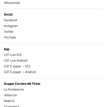
Infoaziende
Social
Facebook
Instagram
Twitter
YouTube
App
CdT Live iOS
CdT Live Android
CdT E-paper – iOS
CdT E-paper – Android
Gruppo Corriere del Ticino
La Fondazione
Teleticino
Radio3i
Ticinonews