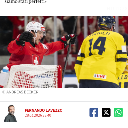
siamo stati perfetti»
HDTD78
© ANDREAS BECKER
FERNANDO LAVEZZO
28.05.2026 23:40