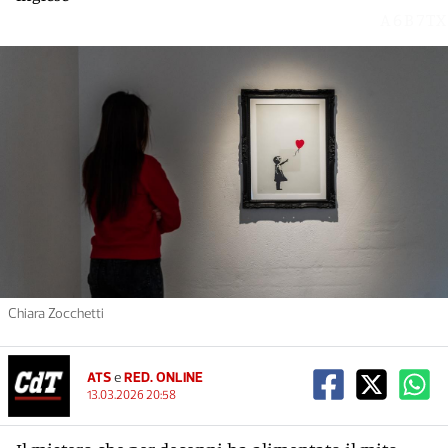
A6B7TX
Chiara Zocchetti
ATS
e
RED. ONLINE
13.03.2026 20:58