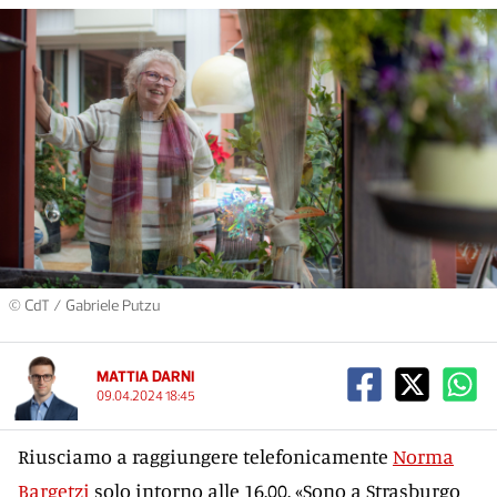
© CdT / Gabriele Putzu
MATTIA DARNI
09.04.2024 18:45
Riusciamo a raggiungere telefonicamente
Norma
Bargetzi
solo intorno alle 16.00. «Sono a Strasburgo