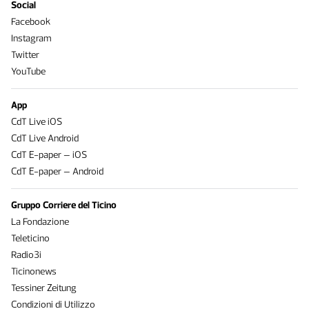
Social
Facebook
Instagram
Twitter
YouTube
App
CdT Live iOS
CdT Live Android
CdT E-paper – iOS
CdT E-paper – Android
Gruppo Corriere del Ticino
La Fondazione
Teleticino
Radio3i
Ticinonews
Tessiner Zeitung
Condizioni di Utilizzo