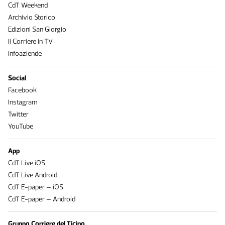
CdT Weekend
Archivio Storico
Edizioni San Giorgio
Il Corriere in TV
Infoaziende
Social
Facebook
Instagram
Twitter
YouTube
App
CdT Live iOS
CdT Live Android
CdT E-paper – iOS
CdT E-paper – Android
Gruppo Corriere del Ticino