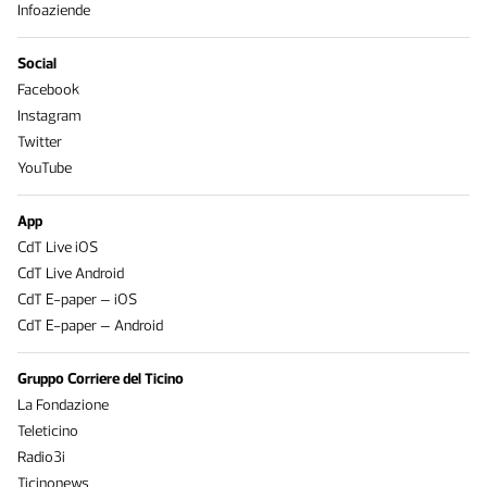
Infoaziende
Social
Facebook
Instagram
Twitter
YouTube
App
CdT Live iOS
CdT Live Android
CdT E-paper – iOS
CdT E-paper – Android
Gruppo Corriere del Ticino
La Fondazione
Teleticino
Radio3i
Ticinonews