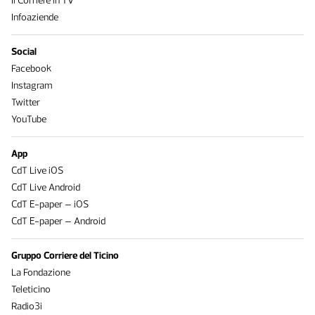
Il Corriere in TV
Infoaziende
Social
Facebook
Instagram
Twitter
YouTube
App
CdT Live iOS
CdT Live Android
CdT E-paper – iOS
CdT E-paper – Android
Gruppo Corriere del Ticino
La Fondazione
Teleticino
Radio3i