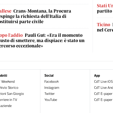
Stati Un
allese
Crans-Montana, la Procura
partito
espinge la richiesta dell'Italia di
ostituirsi parte civile
Ticino
nel Cer
opo l'addio
Pauli Gut: «Era il momento
iusto di smettere, ma dispiace: è stato un
ercorso eccezionale»
dotti
Social
App
T Weekend
Facebook
CdT Live iOS
hivio Storico
Instagram
CdT Live And
zioni San Giorgio
Twitter
CdT E-paper
orriere in TV
YouTube
CdT E-paper
oaziende