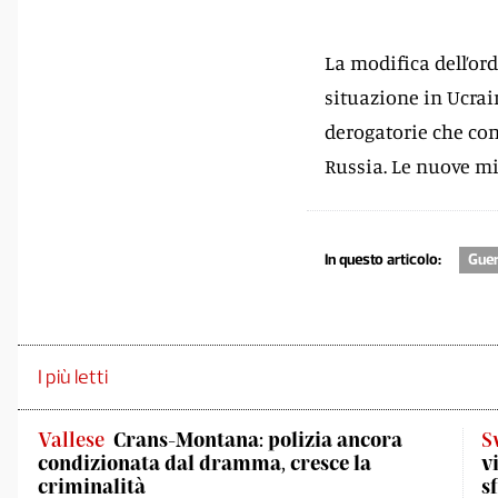
La modifica dell’or
situazione in Ucrai
derogatorie che cons
Russia. Le nuove mi
In questo articolo:
Guer
I più letti
Vallese
Crans-Montana: polizia ancora
S
condizionata dal dramma, cresce la
v
criminalità
s