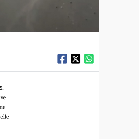
5.
ove
one
elle