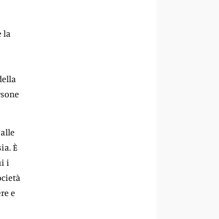
 la
o
della
rsone
alle
ia. È
i i
ocietà
ere e