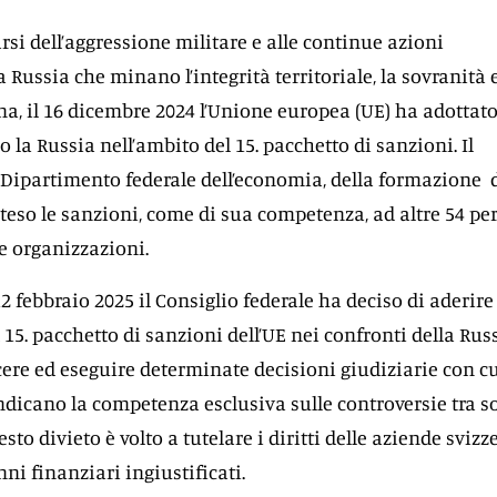
arsi dell’aggressione militare e alle continue azioni
a Russia che minano l’integrità territoriale, la sovranità e
ina, il 16 dicembre 2024 l’Unione europea (UE) ha adottat
la Russia nell’ambito del 15. pacchetto di sanzioni. Il
 Dipartimento federale dell’economia, della formazione 
steso le sanzioni, come di sua competenza, ad altre 54 pe
 e organizzazioni.
2 febbraio 2025 il Consiglio federale ha deciso di aderire 
 15. pacchetto di sanzioni dell’UE nei confronti della Russ
cere ed eseguire determinate decisioni giudiziarie con cu
endicano la competenza esclusiva sulle controversie tra s
sto divieto è volto a tutelare i diritti delle aziende svizz
ni finanziari ingiustificati.