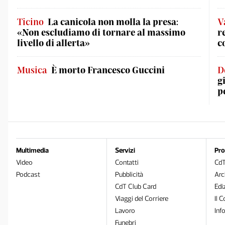
Ticino
La canicola non molla la presa:
V
«Non escludiamo di tornare al massimo
r
livello di allerta»
c
Musica
È morto Francesco Guccini
D
g
p
Multimedia
Servizi
Pro
Video
Contatti
Cd
Podcast
Pubblicità
Arc
CdT Club Card
Edi
Viaggi del Corriere
Il C
Lavoro
Inf
Funebri