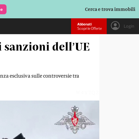
Cerca e trova immobili
le
Abbonati
Login
Scopri le Offerte
i sanzioni dell’UE
nza esclusiva sulle controversie tra
W4VTQ2