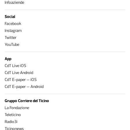
Infoaziende
Social
Facebook
Instagram
Twitter
YouTube
App
CdT Live iOS
CdT Live Android
CdT E-paper – iOS
CdT E-paper – Android
Gruppo Corriere del Ticino
La Fondazione
Teleticino
Radio3i
Ticinonews