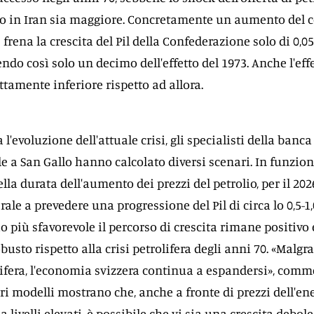
to in Iran sia maggiore. Concretamente un aumento del 
 frena la crescita del Pil della Confederazione solo di 0,05
ndo così solo un decimo dell'effetto del 1973. Anche l'eff
ttamente inferiore rispetto ad allora.
l'evoluzione dell'attuale crisi, gli specialisti della banca
e a San Gallo hanno calcolato diversi scenari. In funzio
la durata dell'aumento dei prezzi del petrolio, per il 202
le a prevedere una progressione del Pil di circa lo 0,5-1
o più sfavorevole il percorso di crescita rimane positivo 
usto rispetto alla crisi petrolifera degli anni 70. «Malgr
rolifera, l'economia svizzera continua a espandersi», com
ri modelli mostrano che, anche a fronte di prezzi dell'en
livelli elevati, è possibile che vi sia una crescita debol