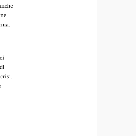
 anche
one
rma,
ei
di
crisi.
e