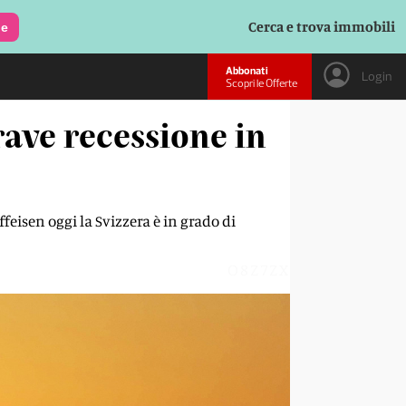
Cerca e trova immobili
le
Abbonati
Login
Scopri le Offerte
rave recessione in
feisen oggi la Svizzera è in grado di
O8Z7ZX