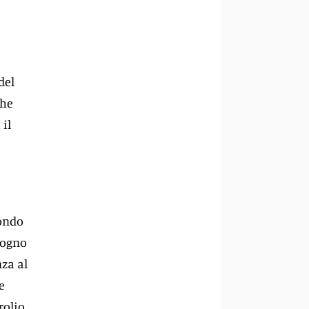
del
che
il
mondo
sogno
za al
e
rolio