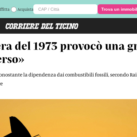
ffitta
Acquista
Trova un immobi
fera del 1973 provocò una g
erso»
onostante la dipendenza dai combustibili fossili, secondo Raif
ce