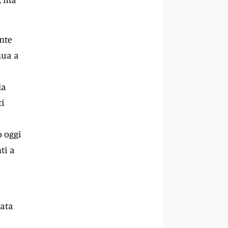
ente
nua a
la
ti
o oggi
ti a
iata