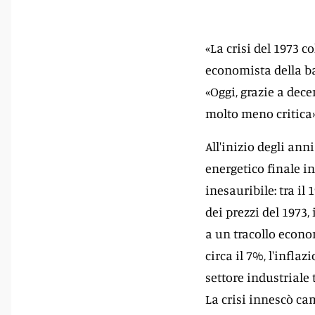
«La crisi del 1973 c
economista della b
«Oggi, grazie a dec
molto meno critica»
All'inizio degli ann
energetico finale i
inesauribile: tra il
dei prezzi del 1973,
a un tracollo econom
circa il 7%, l'infla
settore industriale t
La crisi innescò ca