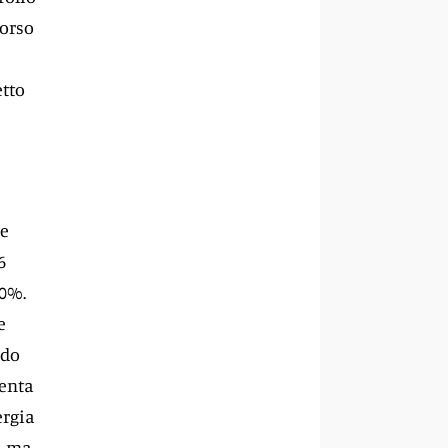
corso
etto
ne
6
,0%.
e
ado
menta
ergia
e, ma