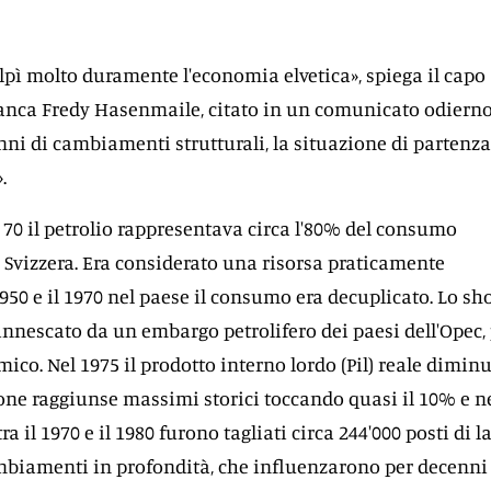
olpì molto duramente l'economia elvetica», spiega il capo
anca Fredy Hasenmaile, citato in un comunicato odierno
enni di cambiamenti strutturali, la situazione di partenza
.
i 70 il petrolio rappresentava circa l'80% del consumo
n Svizzera. Era considerato una risorsa praticamente
 1950 e il 1970 nel paese il consumo era decuplicato. Lo sh
 innescato da un embargo petrolifero dei paesi dell'Opec,
ico. Nel 1975 il prodotto interno lordo (Pil) reale diminu
zione raggiunse massimi storici toccando quasi il 10% e n
ra il 1970 e il 1980 furono tagliati circa 244'000 posti di l
mbiamenti in profondità, che influenzarono per decenni 