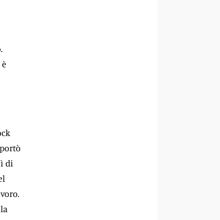
.
 è
ock
 portò
ì di
el
avoro.
la