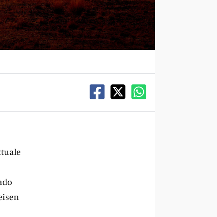
ttuale
rado
eisen