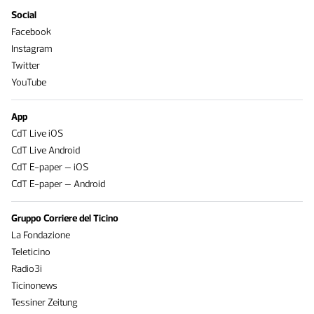
Social
Facebook
Instagram
Twitter
YouTube
App
CdT Live iOS
CdT Live Android
CdT E-paper – iOS
CdT E-paper – Android
Gruppo Corriere del Ticino
La Fondazione
Teleticino
Radio3i
Ticinonews
Tessiner Zeitung