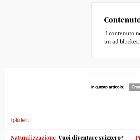
Contenuto
Il contenuto n
un ad blocker, 
In questo articolo:
Cra
I più letti
Naturalizzazione
Vuoi diventare svizzero?
P