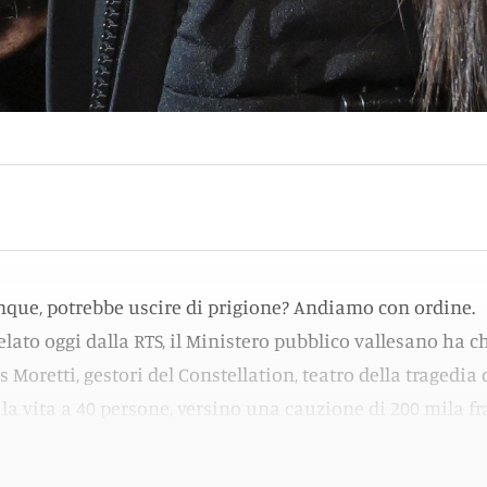
nque, potrebbe uscire di prigione? Andiamo con ordine.
lato oggi dalla RTS, il Ministero pubblico vallesano ha c
s Moretti, gestori del Constellation, teatro della tragedia 
a vita a 40 persone, versino una cauzione di 200 mila f
al Tribunale delle misure coercitive pronunciarsi in meri