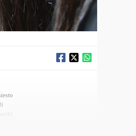
hiesto
di
ranchi
to.