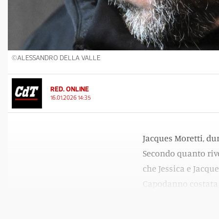
©ALESSANDRO DELLA VALLE
RED. ONLINE
16.01.2026 14:35
Jacques Moretti, du
Secondo quanto rive
che Jessica e Jacque
Capodanno costata l
ciascuno. Spetterà 