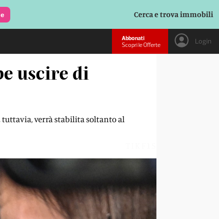
Cerca e trova immobili
le
Abbonati
Login
Scopri le Offerte
e uscire di
tuttavia, verrà stabilita soltanto al
TIKF1S