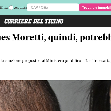
ffitta
Acquista
Trova un immobi
es Moretti, quindi, potrebb
lla cauzione proposto dal Ministero pubblico – La cifra esatta, 