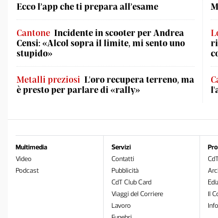
Ecco l’app che ti prepara all’esame
M
Cantone
Incidente in scooter per Andrea
L
Censi: «Alcol sopra il limite, mi sento uno
r
stupido»
c
Metalli preziosi
L'oro recupera terreno, ma
C
è presto per parlare di «rally»
l
Multimedia
Servizi
Pro
Video
Contatti
Cd
Podcast
Pubblicità
Arc
CdT Club Card
Edi
Viaggi del Corriere
Il C
Lavoro
Inf
Funebri