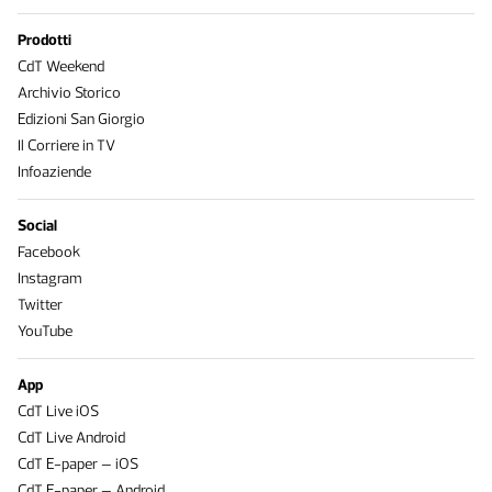
Prodotti
CdT Weekend
Archivio Storico
Edizioni San Giorgio
Il Corriere in TV
Infoaziende
Social
Facebook
Instagram
Twitter
YouTube
App
CdT Live iOS
CdT Live Android
CdT E-paper – iOS
CdT E-paper – Android