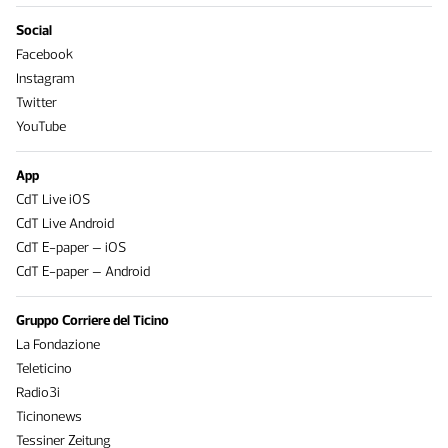
Social
Facebook
Instagram
Twitter
YouTube
App
CdT Live iOS
CdT Live Android
CdT E-paper – iOS
CdT E-paper – Android
Gruppo Corriere del Ticino
La Fondazione
Teleticino
Radio3i
Ticinonews
Tessiner Zeitung