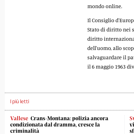
mondo online.
Il Consiglio d'Euro
Stato di diritto nei
diritto internazion
dell'uomo, allo scop
salvaguardare il pa
il 6 maggio 1963 d
I più letti
Vallese
Crans-Montana: polizia ancora
S
condizionata dal dramma, cresce la
v
criminalità
s