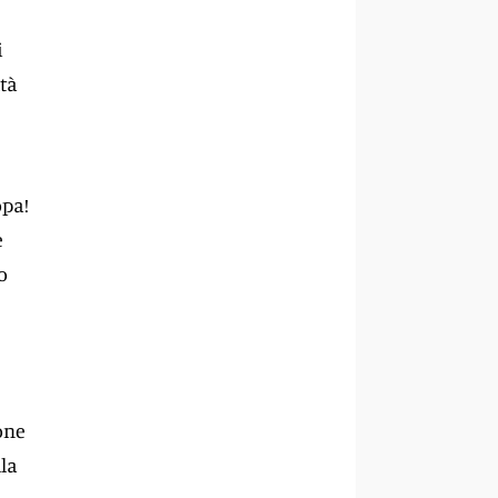
i
ltà
opa!
e
o
one
lla