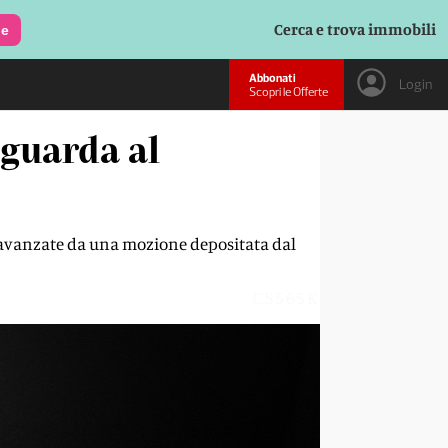
Cerca e trova immobili
le
Abbonati
Login
Scopri le Offerte
 guarda al
e avanzate da una mozione depositata dal
CS565K