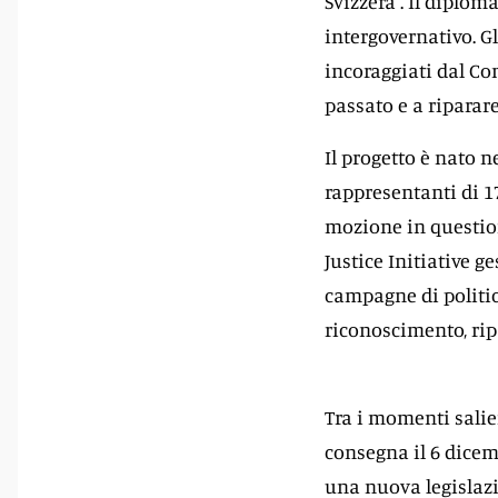
Svizzera". Il diplom
intergovernativo. G
incoraggiati dal Com
passato e a riparare
Il progetto è nato 
rappresentanti di 17
mozione in questione
Justice Initiative g
campagne di politica
riconoscimento, rip
Tra i momenti salien
consegna il 6 dicem
una nuova legislaz