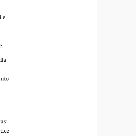
i e
e.
lla
o
ento
casi
tice