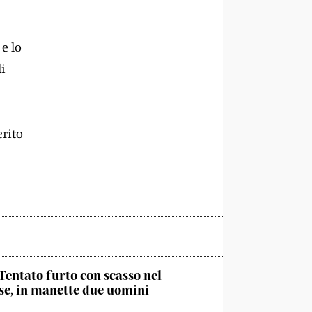
e lo
di
erito
Tentato furto con scasso nel
e, in manette due uomini