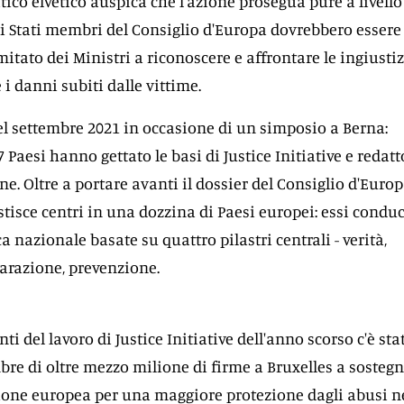
atico elvetico auspica che l'azione prosegua pure a livello
li Stati membri del Consiglio d'Europa dovrebbero essere
itato dei Ministri a riconoscere e affrontare le ingiustiz
 i danni subiti dalle vittime.
nel settembre 2021 in occasione di un simposio a Berna:
 Paesi hanno gettato le basi di Justice Initiative e redatt
. Oltre a portare avanti il dossier del Consiglio d'Europ
estisce centri in una dozzina di Paesi europei: essi cond
 nazionale basate su quattro pilastri centrali - verità,
arazione, prevenzione.
ti del lavoro di Justice Initiative dell'anno scorso c'è sta
bre di oltre mezzo milione di firme a Bruxelles a sostegn
ione europea per una maggiore protezione dagli abusi n