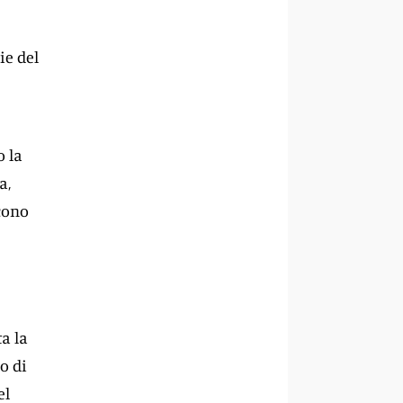
ie del
o la
a,
ucono
ta la
o di
el