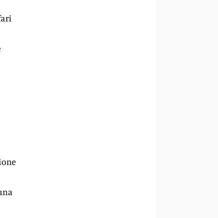
fari
e
zione
 una