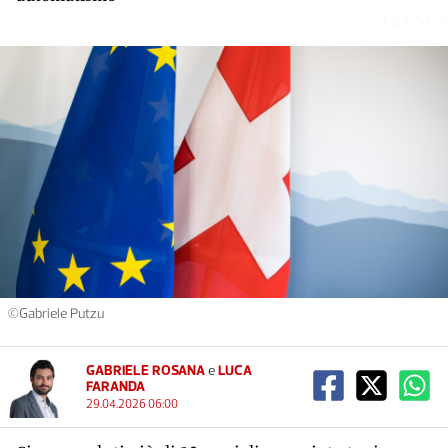
12K5CZ
©Gabriele Putzu
GABRIELE ROSANA
e
LUCA
FARANDA
29.04.2026 06:00