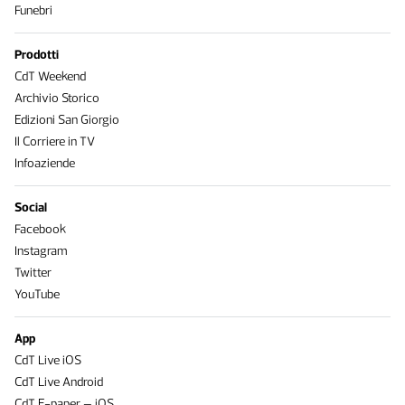
Funebri
Prodotti
CdT Weekend
Archivio Storico
Edizioni San Giorgio
Il Corriere in TV
Infoaziende
Social
Facebook
Instagram
Twitter
YouTube
App
CdT Live iOS
CdT Live Android
CdT E-paper – iOS