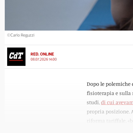
©Carlo Reguzzi
RED. ONLINE
08.07.2026 14:00
Dopo le polemiche de
fisioterapia e sull
studi,
di cui avevamo
propria posizione. 
riforma tariffale, 
anni».