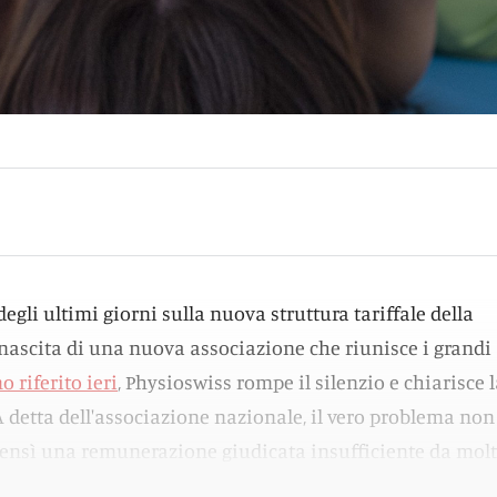
gli ultimi giorni sulla nuova struttura tariffale della
a nascita di una nuova associazione che riunisce i grandi
 riferito ieri
, Physioswiss rompe il silenzio e chiarisce 
A detta dell'associazione nazionale, il vero problema non 
«bensì una remunerazione giudicata insufficiente da molt