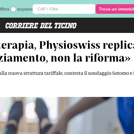
ffitta
Acquista
Trova un immobi
terapia, Physioswiss replica
nziamento, non la riforma»
la nuova struttura tariffale, contesta il sondaggio Sotomo e in