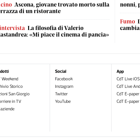
icino
Ascona, giovane trovato morto sulla
nonni, 
errazza di un ristorante
Fumo
'intervista
La filosofia di Valerio
cambian
astandrea: «Mi piace il cinema di pancia»
dotti
Social
App
T Weekend
Facebook
CdT Live iOS
hivio Storico
Instagram
CdT Live And
zioni San Giorgio
Twitter
CdT E-paper
orriere in TV
YouTube
CdT E-paper
oaziende