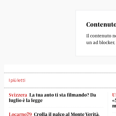
Contenuto
Il contenuto n
un ad blocker, 
I più letti
Svizzera
La tua auto ti sta filmando? Da
U
luglio è la legge
«
m
Locarno79
Crolla il palco al Monte Verità,