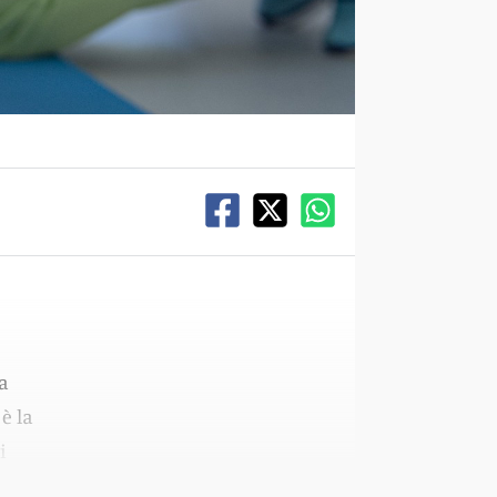
la
è la
i