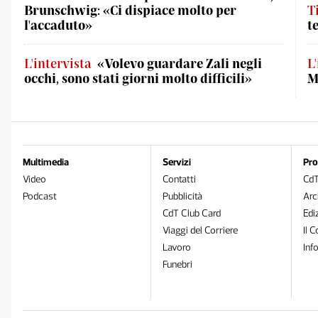
Brunschwig: «Ci dispiace molto per
T
l'accaduto»
t
L'intervista
«Volevo guardare Zali negli
L
occhi, sono stati giorni molto difficili»
M
Multimedia
Servizi
Pro
Video
Contatti
Cd
Podcast
Pubblicità
Arc
CdT Club Card
Edi
Viaggi del Corriere
Il C
Lavoro
Inf
Funebri