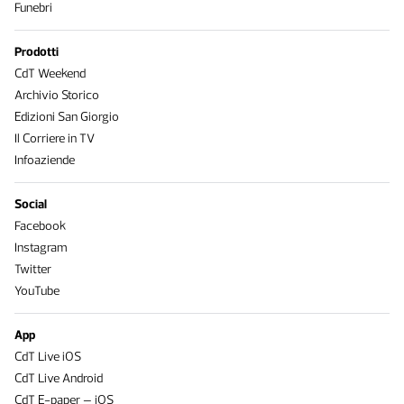
Funebri
Prodotti
CdT Weekend
Archivio Storico
Edizioni San Giorgio
Il Corriere in TV
Infoaziende
Social
Facebook
Instagram
Twitter
YouTube
App
CdT Live iOS
CdT Live Android
CdT E-paper – iOS