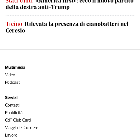
Stati Uniti
«America first»: ecco il nuovo partito
della destra anti-Trump
Ticino
Rilevata la presenza di cianobatteri nel
Ceresio
Multimedia
Video
Podcast
Servizi
Contatti
Pubblicità
CdT Club Card
Viaggi del Corriere
Lavoro