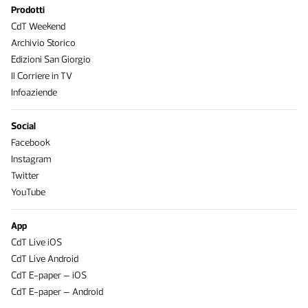
Prodotti
CdT Weekend
Archivio Storico
Edizioni San Giorgio
Il Corriere in TV
Infoaziende
Social
Facebook
Instagram
Twitter
YouTube
App
CdT Live iOS
CdT Live Android
CdT E-paper – iOS
CdT E-paper – Android